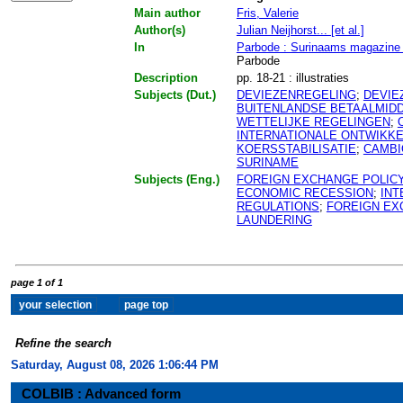
Main author
Fris, Valerie
Author(s)
Julian Neijhorst... [et al.]
In
Parbode : Surinaams magazin
Parbode
Description
pp. 18-21 : illustraties
Subjects (Dut.)
DEVIEZENREGELING
;
DEVIE
BUITENLANDSE BETAALMID
WETTELIJKE REGELINGEN
;
INTERNATIONALE ONTWIKK
KOERSSTABILISATIE
;
CAMB
SURINAME
Subjects (Eng.)
FOREIGN EXCHANGE POLIC
ECONOMIC RECESSION
;
INT
REGULATIONS
;
FOREIGN EX
LAUNDERING
page 1 of 1
Refine the search
Saturday, August 08, 2026 1:06:44 PM
COLBIB : Advanced form