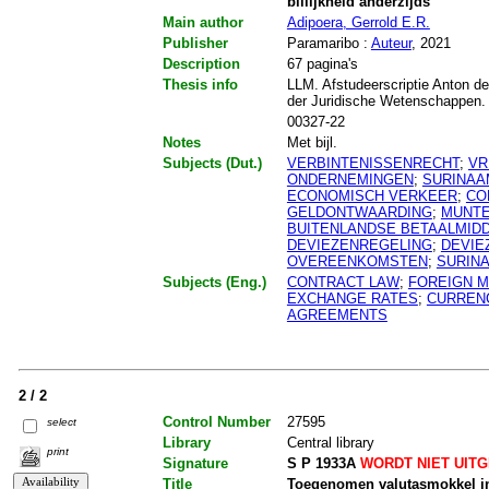
billijkheid anderzijds
Main author
Adipoera, Gerrold E.R.
Publisher
Paramaribo :
Auteur
, 2021
Description
67 pagina's
Thesis info
LLM. Afstudeerscriptie Anton de
der Juridische Wetenschappen.
00327-22
Notes
Met bijl.
Subjects (Dut.)
VERBINTENISSENRECHT
;
VR
ONDERNEMINGEN
;
SURINAA
ECONOMISCH VERKEER
;
CO
GELDONTWAARDING
;
MUNTE
BUITENLANDSE BETAALMID
DEVIEZENREGELING
;
DEVIE
OVEREENKOMSTEN
;
SURIN
Subjects (Eng.)
CONTRACT LAW
;
FOREIGN 
EXCHANGE RATES
;
CURREN
AGREEMENTS
2 / 2
Control Number
27595
select
Library
Central library
print
Signature
S P 1933A
WORDT NIET UIT
Title
Toegenomen valutasmokkel in