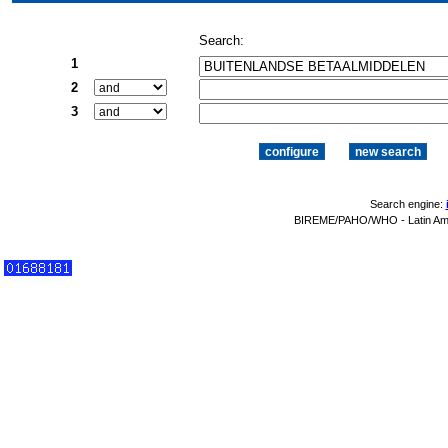
Search:
1
2
3
Search engine:
BIREME/PAHO/WHO - Latin Amer