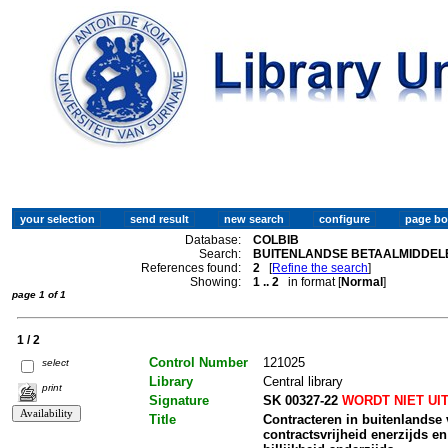
Database:
COLBIB
Search:
BUITENLANDSE BETAALMIDDELE
References found:
2
[
Refine the search
]
Showing:
1 .. 2
in format [
Normal
]
page 1 of 1
1 / 2
Control Number
121025
select
Library
Central library
print
Signature
SK 00327-22
WORDT NIET UI
Title
Contracteren in buitenlandse 
contractsvrijheid enerzijds e