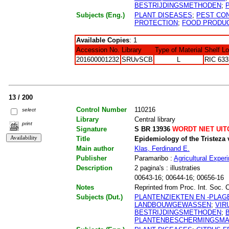
BESTRIJDINGSMETHODEN
;
Subjects (Eng.)
PLANT DISEASES
;
PEST CO
PROTECTION
;
FOOD PRODU
Available Copies
: 1
Accession No.
Library
Type of Material
Shelf L
201600001232
SRUvSCB
L
RIC 633
13 / 200
Control Number
110216
select
Library
Central library
print
Signature
S BR 13936
WORDT NIET UI
Title
Epidemiology of the Tristeza 
Main author
Klas, Ferdinand E.
Publisher
Paramaribo :
Agricultural Exper
Description
2 pagina's : illustraties
00643-16; 00644-16; 00656-16
Notes
Reprinted from Proc. Int. Soc. C
Subjects (Dut.)
PLANTENZIEKTEN EN -PLAG
LANDBOUWGEWASSEN
;
VIR
BESTRIJDINGSMETHODEN
;
PLANTENBESCHERMINGSMA