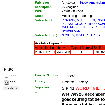
Publisher
Amsterdam :
Nieuw Amsterdam
Description
256 pagina's
ISBN
9789046806548
Notes
Met lit. opg.. - Met reg.
Subjects (Dut.)
ROMANS
;
MUSKIETEN
;
INSE
PARASITOLOGIE, TROPISCH
MAATREGELEN
;
BESTRIJDI
NEDERLAND
Subjects (Eng.)
NOVELS
;
INSECTS
;
DISEASE
Available Copies
: 1
Accession No.
Library
Type of Material
Shelf L
201600002110
SRUvSCB
L
KNO 82
9 / 200
Control Number
112883
select
Library
Central library
print
Signature
S P 41
WORDT NIET 
Title
Wet van 20 december
goedkeuring tot de t
Suriname tot het -In