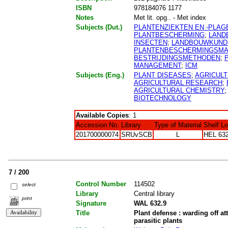
ISBN
978184076 1177
Notes
Met lit. opg.. - Met index
Subjects (Dut.)
PLANTENZIEKTEN EN -PLAG
PLANTBESCHERMING
;
LAND
INSECTEN
;
LANDBOUWKUND
PLANTENBESCHERMINGSMA
BESTRIJDINGSMETHODEN
;
MANAGEMENT
;
ICM
Subjects (Eng.)
PLANT DISEASES
;
AGRICUL
AGRICULTURAL RESEARCH
;
AGRICULTURAL CHEMISTRY
;
BIOTECHNOLOGY
Available Copies
: 1
Accession No.
Library
Type of Material
Shelf L
201700000074
SRUvSCB
L
HEL 632
7 / 200
Control Number
114502
select
Library
Central library
print
Signature
WAL 632.9
Title
Plant defense : warding off a
parasitic plants