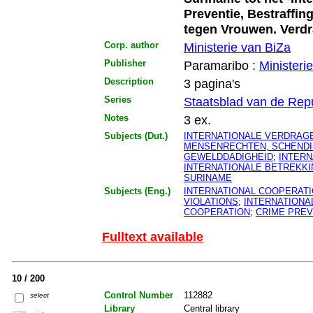
Preventie, Bestraffi
tegen Vrouwen. Verd
Corp. author
Ministerie van BiZa
Publisher
Paramaribo :
Ministeri
Description
3 pagina's
Series
Staatsblad van de Rep
Notes
3 ex.
Subjects (Dut.)
INTERNATIONALE VERDRAG
MENSENRECHTEN, SCHENDI
GEWELDDADIGHEID
;
INTER
INTERNATIONALE BETREKK
SURINAME
Subjects (Eng.)
INTERNATIONAL COOPERAT
VIOLATIONS
;
INTERNATIONA
COOPERATION
;
CRIME PREV
Fulltext available
10 / 200
Control Number
112882
select
Library
Central library