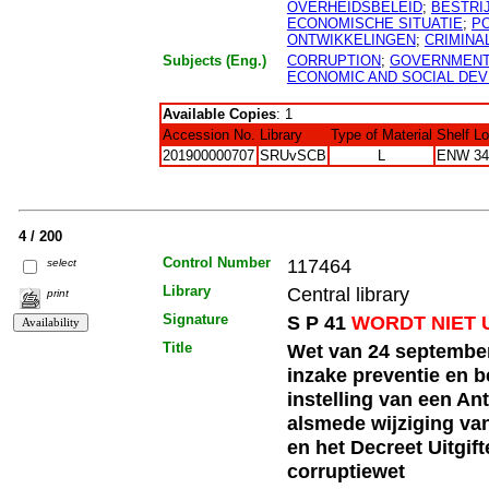
OVERHEIDSBELEID
;
BESTRI
ECONOMISCHE SITUATIE
;
PO
ONTWIKKELINGEN
;
CRIMINA
Subjects (Eng.)
CORRUPTION
;
GOVERNMENT
ECONOMIC AND SOCIAL DE
Available Copies
: 1
Accession No.
Library
Type of Material
Shelf L
201900000707
SRUvSCB
L
ENW 34
4 / 200
Control Number
117464
select
Library
Central library
print
Signature
S P 41
WORDT NIET 
Title
Wet van 24 septembe
inzake preventie en b
instelling van een An
alsmede wijziging va
en het Decreet Uitgif
corruptiewet