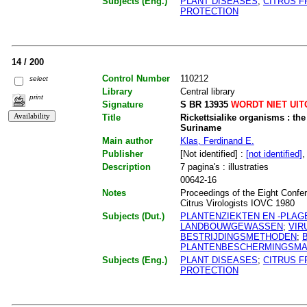
Subjects (Eng.)
PLANT DISEASES
;
CITRUS F
PROTECTION
14 / 200
Control Number
110212
select
Library
Central library
print
Signature
S BR 13935
WORDT NIET UI
Title
Rickettsialike organisms : the
Suriname
Main author
Klas, Ferdinand E.
Publisher
[Not identified] :
[not identified]
,
Description
7 pagina's : illustraties
00642-16
Notes
Proceedings of the Eight Confer
Citrus Virologists IOVC 1980
Subjects (Dut.)
PLANTENZIEKTEN EN -PLAG
LANDBOUWGEWASSEN
;
VIR
BESTRIJDINGSMETHODEN
;
PLANTENBESCHERMINGSMA
Subjects (Eng.)
PLANT DISEASES
;
CITRUS F
PROTECTION