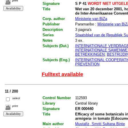
print
Signature
S P 41
WORDT NIET UITGEL
Title
Wet van 20 december 2001, ho
de Inter-Amerikaanse Convent
Corp. author
Ministerie van BiZa
Publisher
Paramaribo :
Ministerie van BiZ
Description
3 pagina's
Series
Staatsblad van de Republiek S
Notes
3 ex.
Subjects (Dut.)
INTERNATIONALE VERDRAG
INTERNATIONALE SAMENWE
BETREKKINGEN
;
BESTRIJD
Subjects (Eng.)
INTERNATIONAL COOPERAT
PREVENTION
Fulltext available
11 / 200
Control Number
112593
select
Library
Central library
print
Signature
ER 000440
Title
Efficacy of some botanicals in 
armigera- in tomato [Edocum
Main author
Mustafiz, Smriti Sultana Binte