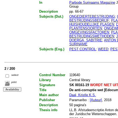
In
Parbode Surinaams Magazine
J
Group
Description
pp. 66-67
Subjects (Dut.)
ONGEDIERTEBESTRIJDING
;
BESTRIJDINGSBEDRIJF
;
PLA
HUISHOUDELIJKE PLAGEN
;
PLANTENSOORTEN
;
ONGEWE
OMGEVINGSFACTOREN
;
PLA
BESTRIJDINGSMETHODEN
;
DOERGA, SABITRIE
;
ANTON 
SURINAME
Subjects (Eng.)
PEST CONTROL
;
WEED
;
PES
2 / 200
Control Number
119640
select
Library
Central library
print
Signature
SK 00161-19
WORDT NIET UI
Title
De anti-corruptie wet [Edocu
Main author
Daal, Kristle K.S.
Publisher
Paramaribo :
[Auteur]
, 2018
Description
50 pagina's
Thesis info
LL.B. Afstudeerscriptie Anton d
der Juridische Wetenschappen.