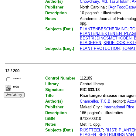
Author(s)
Chowdhury, Md. Tazul Islam
;
Ak
Publisher
North Carolina :
[AgriFoodGate
Description
10 pagina's : illustraties
Notes
Academic Journal of Entomology, 
opg.
Subjects (Dut.)
PLANTENBESCHERMING
;
TO
PLANTENZIEKTEN EN -PLAG
BESTRIJDINGSMETHODEN
;
BLADEREN
;
KNOFLOOK-EXT
Subjects (Eng.)
PLANT PROTECTION
;
TOMAT
12 / 200
Control Number
112189
select
Library
Central library
print
Signature
RIC 633.18
Title
Rice tungro disease manage
Author(s)
Chancellor, T.C.B.
(editor);
Azza
Publisher
Makati City :
International Rice
Description
166 pagina's : illustraties
ISBN
9712200310
Notes
Met lit. opg.
Subjects (Dut.)
RIJSTTEELT
;
RIJST
;
PLANTE
PLAGEN, BESTRIJDING VAN