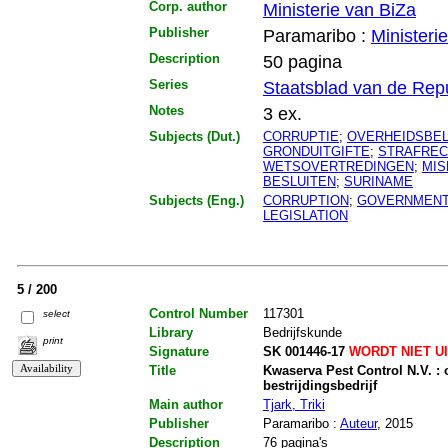
Corp. author
Ministerie van BiZa
Publisher
Paramaribo :
Ministeri
Description
50 pagina
Series
Staatsblad van de Rep
Notes
3 ex.
Subjects (Dut.)
CORRUPTIE
;
OVERHEIDSBEL
GRONDUITGIFTE
;
STRAFREC
WETSOVERTREDINGEN
;
MIS
BESLUITEN
;
SURINAME
Subjects (Eng.)
CORRUPTION
;
GOVERNMENT
LEGISLATION
5 / 200
Control Number
117301
select
Library
Bedrijfskunde
print
Signature
SK 001446-17
WORDT NIET U
Title
Kwaserva Pest Control N.V. : 
bestrijdingsbedrijf
Main author
Tjark, Triki
Publisher
Paramaribo :
Auteur
, 2015
Description
76 pagina's