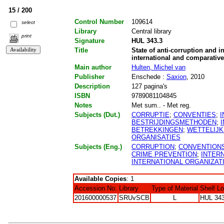
15 / 200
Control Number
109614
select
Library
Central library
print
Signature
HUL 343.3
Title
State of anti-corruption and in
international and comparative
Main author
Hulten, Michel van
Publisher
Enschede :
Saxion
, 2010
Description
127 pagina's
ISBN
9789081104845
Notes
Met sum.. - Met reg.
Subjects (Dut.)
CORRUPTIE
;
CONVENTIES
;
BESTRIJDINGSMETHODEN
;
BETREKKINGEN
;
WETTELIJK
ORGANISATIES
Subjects (Eng.)
CORRUPTION
;
CONVENTION
CRIME PREVENTION
;
INTER
INTERNATIONAL ORGANIZAT
Available Copies
: 1
Accession No.
Library
Type of Material
Shelf L
201600000537
SRUvSCB
L
HUL 343