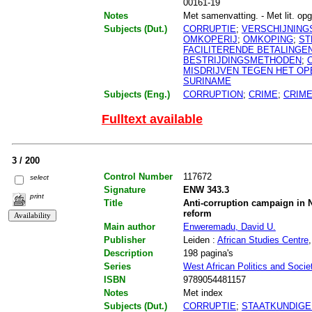
00161-19
Notes
Met samenvatting. - Met lit. opg.
Subjects (Dut.)
CORRUPTIE
;
VERSCHIJNIN
OMKOPERIJ
;
OMKOPING
;
ST
FACILITERENDE BETALINGE
BESTRIJDINGSMETHODEN
;
MISDRIJVEN TEGEN HET O
SURINAME
Subjects (Eng.)
CORRUPTION
;
CRIME
;
CRIME
Fulltext available
3 / 200
Control Number
117672
select
Signature
ENW 343.3
print
Title
Anti-corruption campaign in Ni
reform
Main author
Enweremadu, David U.
Publisher
Leiden :
African Studies Centre
Description
198 pagina's
Series
West African Politics and Socie
ISBN
9789054481157
Notes
Met index
Subjects (Dut.)
CORRUPTIE
;
STAATKUNDIGE