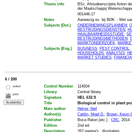
Thesis info
BSc. Afstudeerscriptie Anton de
der Maatschappij Wetenschappe
001446-17
Notes
Aanwezig ex. bij BDK. - Met same
Subjects (Dut.)
ONDERNEMINGSPLANNEN
;
O
BESTRIJDINGSDIENSTEN
;
H
HAALBAARHEIDSSTUDIE
;
SE
BESTRIJDINGSMETHODEN
;
MARKTONDERZOEK
;
MARKE
Subjects (Eng.)
BUSINESS
;
PEST CONTROL
;
HOUSEHOLDS
;
ANALYSIS
;
H
MARKET STUDIES
;
FINANCIA
6 / 200
Control Number
114504
select
Library
Central library
print
Signature
HEL 632.9
Title
Biological control in plant pr
Main author
Helyer, Neil
Author(s)
Cattlin, Nigel D.
;
Brown, Kevin 
Publisher
Boca Raton [etc.] :
CRC
, 2014
Edition
2nd ed.
Description
262 pagina's : illustraties