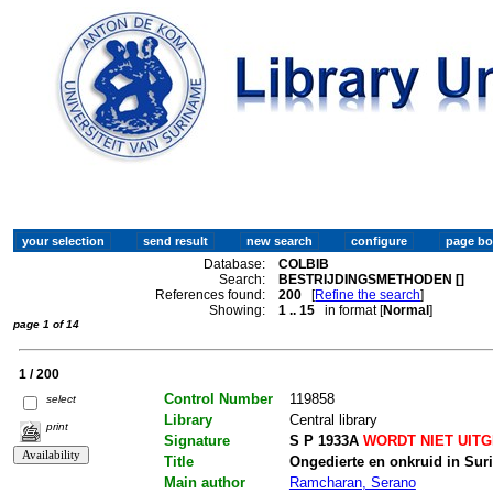
Database:
COLBIB
Search:
BESTRIJDINGSMETHODEN []
References found:
200
[
Refine the search
]
Showing:
1 .. 15
in format [
Normal
]
page 1 of 14
1 / 200
Control Number
119858
select
Library
Central library
print
Signature
S P 1933A
WORDT NIET UIT
Title
Ongedierte en onkruid in Su
Main author
Ramcharan, Serano