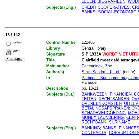
LEDEN
;
BIOGRAFIEEN
;
WIJD
Subjects (Eng.)
CREDIT COOPERATIVES
;
CR
BANKS
;
SOCIAL-ECONOMIC 
13 / 142
Control Number
121466
select
Library
Central library
print
Signature
S P 1933A
WORDT NIET UIT
Title
Clairfield moet geld terugge
Main author
Deceuninck, Zoe
Author(s)
Smit, Sandra... [et al.]
(editor)
In
Parbode : Surinaams magazin
Parbode
Description
pp. 18-21
Subjects (Dut.)
BANKWEZEN
;
FINANCIEN
;
C
FEITEN
;
RECHTBANKEN
;
OV
OVEREENKOMSTEN
;
UITLE
BETALINGSAFSPRAKEN
;
ON
SCHADEVERGOEDING
;
MOE
MONEY LAUNDERING
;
CENTR
RECHTBANK
;
SURINAME
Subjects (Eng.)
BANKING
;
BANKS
;
FINANCE
CONTRACTS
;
CORRUPTION 