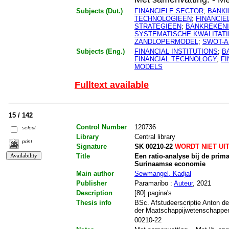
Subjects (Dut.)
FINANCIELE SECTOR
;
BANKI
TECHNOLOGIEEN
;
FINANCIE
STRATEGIEEN
;
BANKREKEN
SYSTEMATISCHE KWALITATI
ZANDLOPERMODEL
;
SWOT-A
Subjects (Eng.)
FINANCIAL INSTITUTIONS
;
B
FINANCIAL TECHNOLOGY
;
FI
MODELS
Fulltext available
15 / 142
Control Number
120736
select
Library
Central library
print
Signature
SK 00210-22
WORDT NIET UI
Title
Een ratio-analyse bij de pri
Surinaamse economie
Main author
Sewmangel, Kadjal
Publisher
Paramaribo :
Auteur
, 2021
Description
[80] pagina's
Thesis info
BSc. Afstudeerscriptie Anton de
der Maatschappijwetenschappe
00210-22