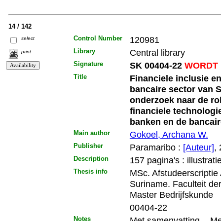
14 / 142
Control Number
120981
select
Library
Central library
print
Signature
SK 00404-22
WORDT 
Title
Financiele inclusie en
bancaire sector van 
onderzoek naar de rol
financiele technologi
banken en de bancair
Main author
Gokoel, Archana W.
Publisher
Paramaribo :
[Auteur]
,
Description
157 pagina's : illustrati
Thesis info
MSc. Afstudeerscriptie
Suriname. Faculteit d
Master Bedrijfskunde
00404-22
Notes
Met samenvatting. - Met l