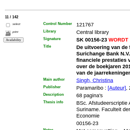
11 / 142
Control Number
121767
select
Library
Central library
print
Signature
SK 00156-23
WORDT 
Title
De uitvoering van de 
Surichange Bank N.V.
financiele prestaties
over de boekjaren 20
van de jaarrekeninge
Main author
Singh, Christina
Publisher
Paramaribo :
[Auteur]
,
Description
68 pagina's
Thesis info
BSc. Afstudeerscriptie
Suriname. Faculteit d
Economie
00156-23
Notes