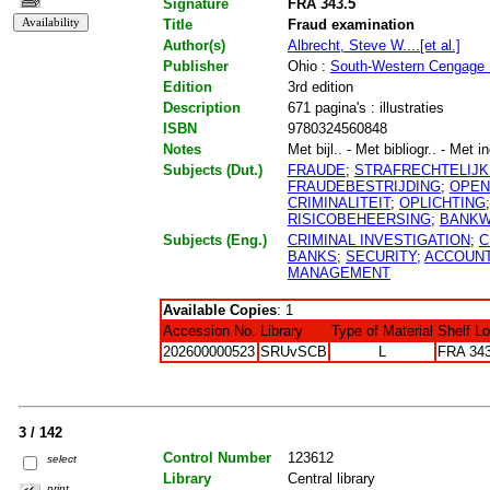
Signature
FRA 343.5
Title
Fraud examination
Author(s)
Albrecht, Steve W....[et al.]
Publisher
Ohio :
South-Western Cengage 
Edition
3rd edition
Description
671 pagina's : illustraties
ISBN
9780324560848
Notes
Met bijl.. - Met bibliogr.. - Met i
Subjects (Dut.)
FRAUDE
;
STRAFRECHTELIJ
FRAUDEBESTRIJDING
;
OPEN
CRIMINALITEIT
;
OPLICHTING
RISICOBEHEERSING
;
BANK
Subjects (Eng.)
CRIMINAL INVESTIGATION
;
C
BANKS
;
SECURITY
;
ACCOUN
MANAGEMENT
Available Copies
: 1
Accession No.
Library
Type of Material
Shelf L
202600000523
SRUvSCB
L
FRA 343
3 / 142
Control Number
123612
select
Library
Central library
print