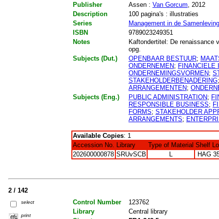
Publisher
Assen :
Van Gorcum
, 2012
Description
100 pagina's : illustraties
Series
Management in de Samenlevin
ISBN
9789023249351
Notes
Kaftondertitel: De renaissance van
opg.
Subjects (Dut.)
OPENBAAR BESTUUR
;
MAAT
ONDERNEMEN
;
FINANCIELE 
ONDERNEMINGSVORMEN
;
S
STAKEHOLDERBENADERING
ARRANGEMENTEN
;
ONDERN
Subjects (Eng.)
PUBLIC ADMINISTRATION
;
FI
RESPONSIBLE BUSINESS
;
F
FORMS
;
STAKEHOLDER APP
ARRANGEMENTS
;
ENTERPR
Available Copies
: 1
Accession No.
Library
Type of Material
Shelf L
202600000878
SRUvSCB
L
HAG 3
2 / 142
Control Number
123762
select
Library
Central library
print