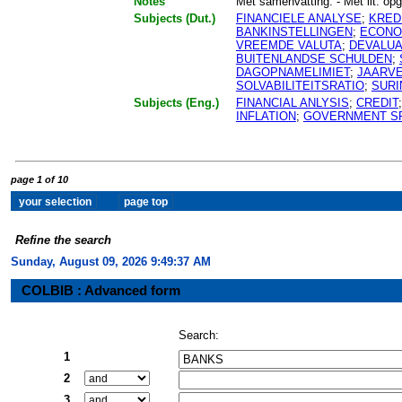
Notes
Met samenvatting. - Met lit. opg.
Subjects (Dut.)
FINANCIELE ANALYSE
;
KRED
BANKINSTELLINGEN
;
ECONO
VREEMDE VALUTA
;
DEVALUA
BUITENLANDSE SCHULDEN
;
DAGOPNAMELIMIET
;
JAARV
SOLVABILITEITSRATIO
;
SUR
Subjects (Eng.)
FINANCIAL ANLYSIS
;
CREDIT
INFLATION
;
GOVERNMENT S
page 1 of 10
Refine the search
Sunday, August 09, 2026 9:49:38 AM
COLBIB : Advanced form
Search:
1
2
3