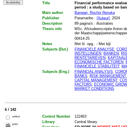
Title
Financial performance evalua
period : a study based on ban
Main author
Banwari, Rochni Renuka
Publisher
Paramaribo :
[Auteur]
, 2024
Description
89 pagina's : illustraties
Thesis info
MSc. Afstudeerscriptie Anton de
der Maatschappijwetenschappe
00414-25
Notes
Met lit. opg.. - Met bijl.
Subjects (Dut.)
FINANCIELE ANALYSE
;
CORO
INSTELLINGEN
;
BANKEN
;
RI
RENTETARIEVEN
;
KAPITAAL
ECONOMISCHE FACTOREN
;
FINANCIELE STABILITEIT
;
MA
Subjects (Eng.)
FINANCIAL ANALYSIS
;
CORO
BANKS
;
RISK MANAGEMENT
CAPITAL MANAGEMENT
;
COS
FACTORS
;
ECONOMIC GROW
MARKET CONDITIONS
6 / 142
Control Number
122463
select
Library
Central library
print