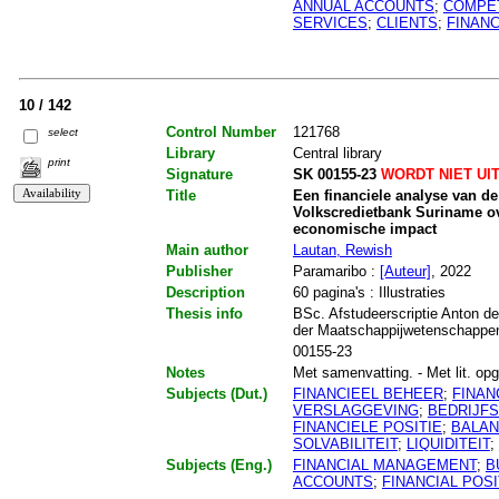
ANNUAL ACCOUNTS
;
COMPET
SERVICES
;
CLIENTS
;
FINANC
10 / 142
Control Number
121768
select
Library
Central library
print
Signature
SK 00155-23
WORDT NIET UI
Title
Een financiele analyse van de
Volkscredietbank Suriname ov
economische impact
Main author
Lautan, Rewish
Publisher
Paramaribo :
[Auteur]
, 2022
Description
60 pagina's : Illustraties
Thesis info
BSc. Afstudeerscriptie Anton de
der Maatschappijwetenschappe
00155-23
Notes
Met samenvatting. - Met lit. opg.
Subjects (Dut.)
FINANCIEEL BEHEER
;
FINAN
VERSLAGGEVING
;
BEDRIJF
FINANCIELE POSITIE
;
BALAN
SOLVABILITEIT
;
LIQUIDITEIT
;
Subjects (Eng.)
FINANCIAL MANAGEMENT
;
B
ACCOUNTS
;
FINANCIAL POSI