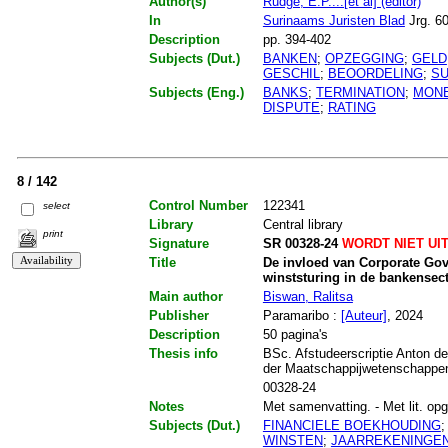
Author(s)
Rudge, E.P....[et al] (editor)
In
Surinaams Juristen Blad
Jrg. 60
Description
pp. 394-402
Subjects (Dut.)
BANKEN
;
OPZEGGING
;
GELD
GESCHIL
;
BEOORDELING
;
S
Subjects (Eng.)
BANKS
;
TERMINATION
;
MON
DISPUTE
;
RATING
8 / 142
Control Number
122341
select
Library
Central library
print
Signature
SR 00328-24
WORDT NIET UI
Title
De invloed van Corporate Go
winststuring in de bankensec
Main author
Biswan, Ralitsa
Publisher
Paramaribo :
[Auteur]
, 2024
Description
50 pagina's
Thesis info
BSc. Afstudeerscriptie Anton de
der Maatschappijwetenschappe
00328-24
Notes
Met samenvatting. - Met lit. opg.
Subjects (Dut.)
FINANCIELE BOEKHOUDING
WINSTEN
;
JAARREKENINGE