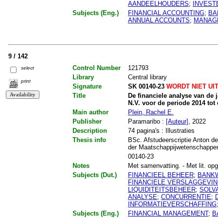
AANDEELHOUDERS
;
INVEST
Subjects (Eng.)
FINANCIAL ACCOUNTING
;
BA
ANNUAL ACCOUNTS
;
MANAG
9 / 142
Control Number
121793
select
Library
Central library
print
Signature
SK 00140-23
WORDT NIET UI
Title
De financiele analyse van de
N.V. voor de periode 2014 tot
Main author
Plein, Rachel E.
Publisher
Paramaribo :
[Auteur]
, 2022
Description
74 pagina's : Illustraties
Thesis info
BSc. Afstudeerscriptie Anton de
der Maatschappijwetenschappe
00140-23
Notes
Met samenvatting. - Met lit. opg.
Subjects (Dut.)
FINANCIEEL BEHEER
;
BANK
FINANCIELE VERSLAGGEVI
LIQUIDITEITSBEHEER
;
SOLVA
ANALYSE
;
CONCURRENTIE
;
INFORMATIEVERSCHAFFING
Subjects (Eng.)
FINANCIAL MANAGEMENT
;
B