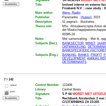
Signature
SR 00385-24
WORDT NIET UI
Title
Invloed interne en externe fa
Finabank N.V. : case study : 2
Main author
Wens, Radjin
Publisher
Paramaribo :
[Auteur]
, 2023
Description
51 pagina's : illustraties
Thesis info
MSc. Afstudeerscriptie Anton de
der Maatschappijwetenschappen
00385-24
Notes
Met samenvatting. - Met lit. opg
Subjects (Dut.)
BANKSECTOR
;
WINST
;
JAAR
ONTWIKKELING
;
DETERMIN
BANKSPECIFIEKE FACTORE
Subjects (Eng.)
BANKING
;
BANKS
;
PROFIT
;
P
DEVELOPMENT
;
ANNUAL RE
DETERMINANTS
7 / 142
Control Number
122408
select
Library
Central library
print
Signature
S P 66
WORDT NIET UITGEL
Title
Rechtbank Amsterdam 2 mei 2
C/13730948/KG ZA 23-205