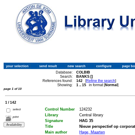
Database:
COLBIB
Search:
BANKS []
References found:
142
[
Refine the search
]
Showing:
1 .. 15
in format [
Normal
]
page 1 of 10
1 / 142
Control Number
124232
select
Library
Central library
print
Signature
HAG 35
Title
Nieuw perspectief op corpora
Main author
Hage, Maarten