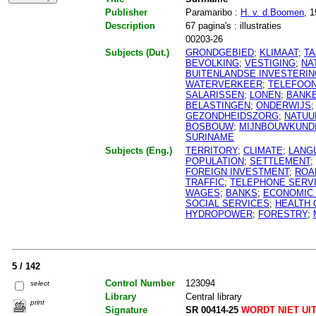
Publisher
Paramaribo :
H. v. d.Boomen
, 
Description
67 pagina's : illustraties
00203-26
Subjects (Dut.)
GRONDGEBIED
;
KLIMAAT
;
TA
BEVOLKING
;
VESTIGING
;
NA
BUITENLANDSE INVESTERI
WATERVERKEER
;
TELEFOON
SALARISSEN
;
LONEN
;
BANK
BELASTINGEN
;
ONDERWIJS
GEZONDHEIDSZORG
;
NATUU
BOSBOUW
;
MIJNBOUWKUNDI
SURINAME
Subjects (Eng.)
TERRITORY
;
CLIMATE
;
LANG
POPULATION
;
SETTLEMENT
;
FOREIGN INVESTMENT
;
ROA
TRAFFIC
;
TELEPHONE SERV
WAGES
;
BANKS
;
ECONOMIC
SOCIAL SERVICES
;
HEALTH 
HYDROPOWER
;
FORESTRY
;
5 / 142
Control Number
123094
select
Library
Central library
print
Signature
SR 00414-25
WORDT NIET UI