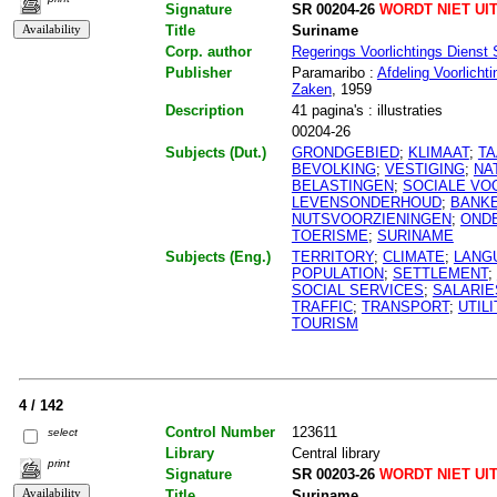
Signature
SR 00204-26
WORDT NIET UI
Title
Suriname
Corp. author
Regerings Voorlichtings Dienst
Publisher
Paramaribo :
Afdeling Voorlich
Zaken
, 1959
Description
41 pagina's : illustraties
00204-26
Subjects (Dut.)
GRONDGEBIED
;
KLIMAAT
;
TA
BEVOLKING
;
VESTIGING
;
NA
BELASTINGEN
;
SOCIALE VO
LEVENSONDERHOUD
;
BANK
NUTSVOORZIENINGEN
;
OND
TOERISME
;
SURINAME
Subjects (Eng.)
TERRITORY
;
CLIMATE
;
LANG
POPULATION
;
SETTLEMENT
;
SOCIAL SERVICES
;
SALARIE
TRAFFIC
;
TRANSPORT
;
UTILI
TOURISM
4 / 142
Control Number
123611
select
Library
Central library
print
Signature
SR 00203-26
WORDT NIET UI
Title
Suriname