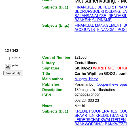
Met samenvatting. - Met l
Subjects (Dut.)
FINANCIEEL BEHEER
;
FINAN
BEDRIJFSBOEKHOUDING
;
J
BALANSANALYSE
;
RENDABIL
BANKEN
;
SURINAME
Subjects (Eng.)
FINANCIAL MANAGEMENT
;
B
ACCOUNTS
;
FINANCIAL POSI
12 / 142
Control Number
121568
select
Library
Central library
print
Signature
SK 002-23
WORDT NIET UIT
Title
Carlho Wijdh en GODO : tranf
Main author
Mungra, Harry
Publisher
Paramaribo :
Cooperatieve Spa
Description
139 pagina's : illustraties
ISBN
9789991420290
002-23; 003-23
Notes
Met bijl.
Subjects (Dut.)
KREDIETCOOPERATIES
;
CO
SPAAR- EN KREDIETBANKEN
LEIDERSCHAPKWALITEITEN
BANKWORDING
;
BANKWEZE