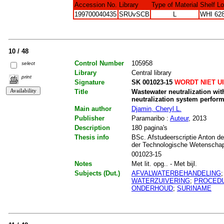
Accession No.
Library
Type of Material
Shelf L
199700040435
SRUvSCB
L
WHI 628
10 / 48
Control Number
105958
select
Library
Central library
print
Signature
SK 001023-15
WORDT NIET U
Title
Wastewater neutralization wit
neutralization system perfor
Main author
Djamin, Cheryl L.
Publisher
Paramaribo :
Auteur
, 2013
Description
180 pagina's
Thesis info
BSc. Afstudeerscriptie Anton de
der Technologische Wetenschap
001023-15
Notes
Met lit. opg.. - Met bijl.
Subjects (Dut.)
AFVALWATERBEHANDELING
WATERZUIVERING
;
PROCED
ONDERHOUD
;
SURINAME