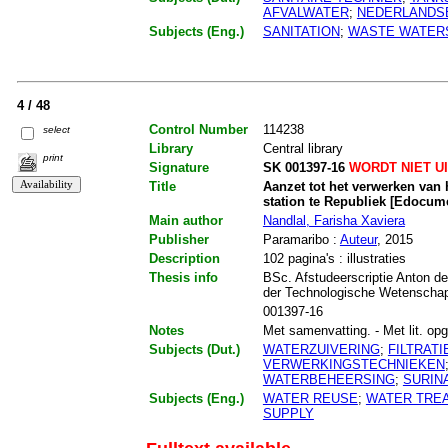
AFVALWATER
;
NEDERLANDSE
Subjects (Eng.)
SANITATION
;
WASTE WATER
4 / 48
Control Number
114238
select
Library
Central library
print
Signature
SK 001397-16
WORDT NIET U
Title
Aanzet tot het verwerken van
station te Republiek [Edocum
Main author
Nandlal, Farisha Xaviera
Publisher
Paramaribo :
Auteur
, 2015
Description
102 pagina's : illustraties
Thesis info
BSc. Afstudeerscriptie Anton de
der Technologische Wetenscha
001397-16
Notes
Met samenvatting. - Met lit. opg.
Subjects (Dut.)
WATERZUIVERING
;
FILTRATI
VERWERKINGSTECHNIEKEN
WATERBEHEERSING
;
SURIN
Subjects (Eng.)
WATER REUSE
;
WATER TRE
SUPPLY