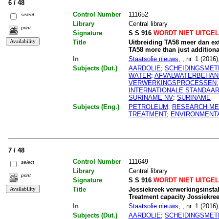
6 / 48
Control Number
111652
select
Library
Central library
print
Signature
S S 916
WORDT NIET UITGE
Title
Uitbreiding TA58 meer dan ex
TA58 more than just additiona
In
Staatsolie nieuws
, , nr. 1 (2016)
Subjects (Dut.)
AARDOLIE
;
SCHEIDINGSME
WATER
;
AFVALWATERBEHAN
VERWERKINGSPROCESSEN
INTERNATIONALE STANDAA
SURINAME NV
;
SURINAME
Subjects (Eng.)
PETROLEUM
;
RESEARCH M
TREATMENT
;
ENVIRONMENT
7 / 48
Control Number
111649
select
Library
Central library
print
Signature
S S 916
WORDT NIET UITGE
Title
Jossiekreek verwerkingsinstall
Treatment capacity Jossiekre
In
Staatsolie nieuws
, , nr. 1 (2016)
Subjects (Dut.)
AARDOLIE
;
SCHEIDINGSME