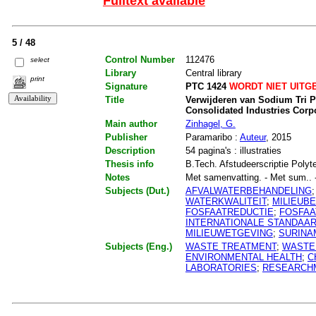
Fulltext available
5 / 48
Control Number
112476
select
Library
Central library
print
Signature
PTC 1424
WORDT NIET UITG
Title
Verwijderen van Sodium Tri P
Consolidated Industries Corp
Main author
Zinhagel, G.
Publisher
Paramaribo :
Auteur
, 2015
Description
54 pagina's : illustraties
Thesis info
B.Tech. Afstudeerscriptie Polyt
Notes
Met samenvatting. - Met sum.. - M
Subjects (Dut.)
AFVALWATERBEHANDELING
WATERKWALITEIT
;
MILIEUB
FOSFAATREDUCTIE
;
FOSFA
INTERNATIONALE STANDAA
MILIEUWETGEVING
;
SURINA
Subjects (Eng.)
WASTE TREATMENT
;
WASTE
ENVIRONMENTAL HEALTH
;
C
LABORATORIES
;
RESEARCH