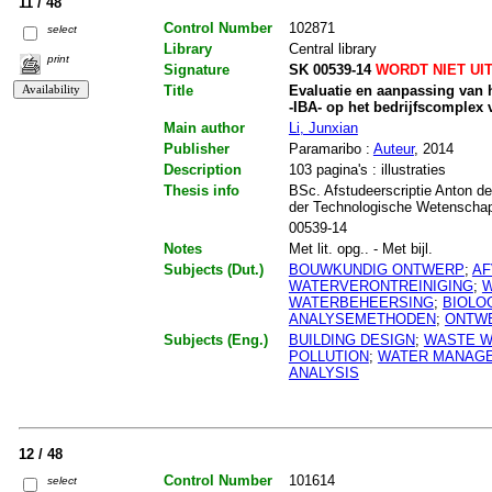
11 / 48
Control Number
102871
select
Library
Central library
print
Signature
SK 00539-14
WORDT NIET UI
Title
Evaluatie en aanpassing van 
-IBA- op het bedrijfscomplex
Main author
Li, Junxian
Publisher
Paramaribo :
Auteur
, 2014
Description
103 pagina's : illustraties
Thesis info
BSc. Afstudeerscriptie Anton de
der Technologische Wetenschapp
00539-14
Notes
Met lit. opg.. - Met bijl.
Subjects (Dut.)
BOUWKUNDIG ONTWERP
;
AF
WATERVERONTREINIGING
;
W
WATERBEHEERSING
;
BIOLO
ANALYSEMETHODEN
;
ONTW
Subjects (Eng.)
BUILDING DESIGN
;
WASTE W
POLLUTION
;
WATER MANAG
ANALYSIS
12 / 48
Control Number
101614
select