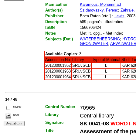
Main author
Karamouz, Mohammad
Author(s)
Szidarovszky, Ferenc
;
Zahraie,
Publisher
Boca Raton [etc.] :
Lewis
, 2003
Description
589 pagina's : illustraties
ISBN
1566706424
Notes
Met lit. opg.. - Met index
Subjects (Dut.)
WATERBEHEERSING
;
HYDRO
GRONDWATER
;
AFVALWATE
Available Copies
: 3
Accession No.
Library
Type of Material
Shelf L
201200001952
SRUvSCB
L
KAR 62
201200001953
SRUvSCB
L
KAR 62
201200001954
SRUvSCB
L
KAR 62
14 / 48
Control Number
70965
select
Library
Central library
print
Signature
SK 0041-08
WORDT N
Title
Assessment of the p