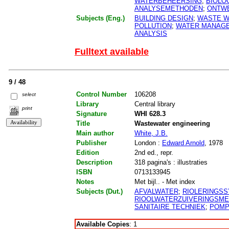
WATERBEHEERSING
;
BIOLO
ANALYSEMETHODEN
;
ONTW
Subjects (Eng.)
BUILDING DESIGN
;
WASTE W
POLLUTION
;
WATER MANAG
ANALYSIS
Fulltext available
9 / 48
Control Number
106208
select
Library
Central library
print
Signature
WHI 628.3
Title
Wastewater engineering
Main author
White, J.B.
Publisher
London :
Edward Arnold
, 1978
Edition
2nd ed., repr.
Description
318 pagina's : illustraties
ISBN
0713133945
Notes
Met bijl.. - Met index
Subjects (Dut.)
AFVALWATER
;
RIOLERINGS
RIOOLWATERZUIVERINGSM
SANITAIRE TECHNIEK
;
POMP
Available Copies
: 1