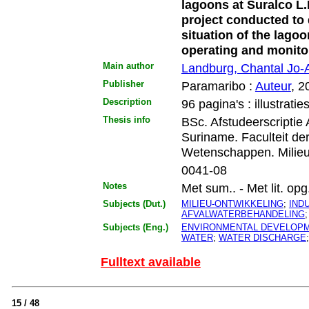
lagoons at Suralco L.
project conducted to 
situation of the lago
operating and monito
Main author
Landburg, Chantal Jo-
Publisher
Paramaribo :
Auteur
, 2
Description
96 pagina's : illustratie
Thesis info
BSc. Afstudeerscriptie
Suriname. Faculteit de
Wetenschappen. Milie
0041-08
Notes
Met sum.. - Met lit. opg.
Subjects (Dut.)
MILIEU-ONTWIKKELING
;
IND
AFVALWATERBEHANDELING
Subjects (Eng.)
ENVIRONMENTAL DEVELOP
WATER
;
WATER DISCHARGE
Fulltext available
15 / 48