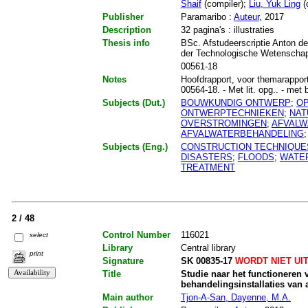
Shaif
(compiler);
Liu, Yuk Ling
(
Publisher
Paramaribo :
Auteur
, 2017
Description
32 pagina's : illustraties
Thesis info
BSc. Afstudeerscriptie Anton de
der Technologische Wetenschapp
00561-18
Notes
Hoofdrapport, voor themarappo
00564-18. - Met lit. opg.. - met 
Subjects (Dut.)
BOUWKUNDIG ONTWERP
;
O
ONTWERPTECHNIEKEN
;
NAT
OVERSTROMINGEN
;
AFVALW
AFVALWATERBEHANDELING
Subjects (Eng.)
CONSTRUCTION TECHNIQUE
DISASTERS
;
FLOODS
;
WATE
TREATMENT
2 / 48
Control Number
116021
select
Library
Central library
print
Signature
SK 00835-17
WORDT NIET UI
Title
Studie naar het functioneren 
behandelingsinstallaties van 
Main author
Tjon-A-San, Dayenne, M.A.