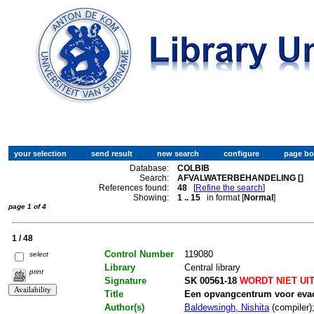
Database:
COLBIB
Search:
AFVALWATERBEHANDELING []
References found:
48
[
Refine the search
]
Showing:
1 .. 15
in format [
Normal
]
page 1 of 4
1 / 48
Control Number
119080
select
Library
Central library
print
Signature
SK 00561-18
WORDT NIET UI
Title
Een opvangcentrum voor evac
Author(s)
Baldewsingh, Nishita
(compiler)