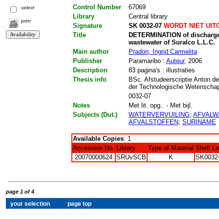
Control Number
67069
select
Library
Central library
print
Signature
SK 0032-07
WORDT NIET UIT
Title
DETERMINATION of discharge li
wastewater of Suralco L.L.C.
Main author
Pradon, Ingrid Carmelita
Publisher
Paramaribo :
Auteur
, 2006
Description
83 pagina's : illustraties
Thesis info
BSc. Afstudeerscriptie Anton de
der Technologische Wetenscha
0032-07
Notes
Met lit. opg.. - Met bijl.
Subjects (Dut.)
WATERVERVUILING
;
AFVALW
AFVALSTOFFEN
;
SURINAME
Available Copies
: 1
Accession No.
Library
Type of Material
Shelf L
20070000624
SRUvSCB
K
SK0032
page 1 of 4