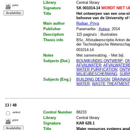
Library
Central library
print
Signature
SK 001014-14
WORDT NIET U
Title
Het ontwerpen van een one-si
behoeve van de University of
Main author
Rodjan, Priya
Publisher
Paramaribo :
Auteur
, 2014
Description
115 pagina's : illustraties
Thesis info
BSc. Afstudeerscriptie Anton de
der Technologische Wetenschapp
001014-14
Notes
Met samenvatting. - Met bijl.
Subjects (Dut.)
BOUWKUNDIG ONTWERP
;
O
AFVALWATER
;
AFVALWATER
WATER PURIFICATION
;
ONTW
MILIEUBESCHERMING
;
SURI
Subjects (Eng.)
BUILDING DESIGN
;
DRAINAG
WATER
;
WASTE TREATMENT
13 / 48
Control Number
88233
select
Library
Central library
print
Signature
KAR 628.1
Title
Water resources systems anal