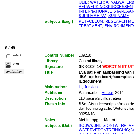
OLIE
;
WATER
;
AFVALWATERB
VERWERKINGSPROCESSEN
INTERNATIONALE STANDAA
SURINAME NV
;
SURINAME
Subjects (Eng.)
PETROLEUM
;
RESEARCH M
TREATMENT
;
ENVIRONMENT
8 / 48
Control Number
109228
select
Library
Central library
print
Signature
SK 00254-14
WORDT NIET UI
Title
Evaluatie en aanpassing van 
-IBA- op het bedrijfscomplex
[Edocument]
Main author
Li, Junxian
Publisher
Paramaribo :
Auteur
, 2014
Description
113 pagina's : illustraties
Thesis info
BSc. Afstudeerscriptie Anton de
der Technologische Wetenschapp
00254-16
Notes
Met lit. opg.. - Met bijl.
Subjects (Dut.)
BOUWKUNDIG ONTWERP
;
AF
WATERVERONTREINIGING
;
W