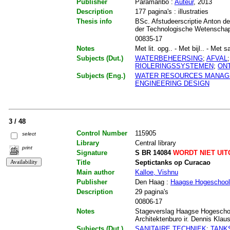
Publisher
Paramaribo :
Auteur
, 2013
Description
177 pagina's : illustraties
Thesis info
BSc. Afstudeerscriptie Anton de
der Technologische Wetenschap
00835-17
Notes
Met lit. opg.. - Met bijl.. - Met
Subjects (Dut.)
WATERBEHEERSING
;
AFVAL
RIOLERINGSSYSTEMEN
;
ON
Subjects (Eng.)
WATER RESOURCES MANAG
ENGINEERING DESIGN
3 / 48
Control Number
115905
select
Library
Central library
print
Signature
S BR 14084
WORDT NIET UI
Title
Septictanks op Curacao
Main author
Kalloe, Vishnu
Publisher
Den Haag :
Haagse Hogeschool
Description
29 pagina's
00806-17
Notes
Stageverslag Haagse Hogeschool
Architektenburo ir. Dennis Klaus. 
Subjects (Dut.)
SANITAIRE TECHNIEK
;
TANK