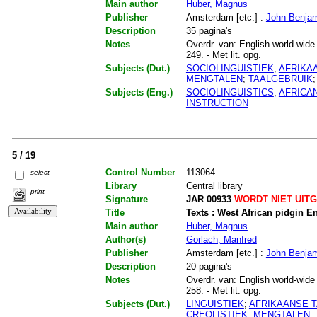
Main author
Huber, Magnus
Publisher
Amsterdam [etc.] :
John Benja
Description
35 pagina's
Notes
Overdr. van: English world-wide :
249. - Met lit. opg.
Subjects (Dut.)
SOCIOLINGUISTIEK
;
AFRIKA
MENGTALEN
;
TAALGEBRUIK
Subjects (Eng.)
SOCIOLINGUISTICS
;
AFRICA
INSTRUCTION
5 / 19
Control Number
113064
select
Library
Central library
print
Signature
JAR 00933
WORDT NIET UIT
Title
Texts : West African pidgin E
Main author
Huber, Magnus
Author(s)
Gorlach, Manfred
Publisher
Amsterdam [etc.] :
John Benja
Description
20 pagina's
Notes
Overdr. van: English world-wide :
258. - Met lit. opg.
Subjects (Dut.)
LINGUISTIEK
;
AFRIKAANSE 
CREOLISTIEK
;
MENGTALEN
;