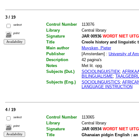
3 / 19
Control Number
113076
select
Library
Central library
print
Signature
JAR 00936
WORDT NIET UIT
Title
Creole history and linguistic 
Main author
Muysken, Pieter
Publisher
[Amsterdam] :
University of A
Description
42 pagina's
Notes
Met lit. opg.
Subjects (Dut.)
SOCIOLINGUISTIEK
;
AFRIKA
BILINGUALISME
;
TAALGEBRU
Subjects (Eng.)
SOCIOLINGUISTICS
;
AFRICA
LANGUAGE INSTRUCTION
4 / 19
Control Number
113065
select
Library
Central library
print
Signature
JAR 00934
WORDT NIET UIT
Title
Ghanaian pidgin English : an