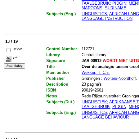
TAALGEBRUIK
;
PIDGIN
;
MEN
MAROONS
;
SURINAME
Subjects (Eng.)
LINGUISTICS
;
AFRICAN LAN
LANGUAGE INSTRUCTION
13 / 19
Control Number
112721
select
Library
Central library
print
Signature
JAR 00913
WORDT NIET UIT
Title
Over de analogie tussen creo
Main author
Wekker, H. Chr.
Publisher
Groningen :
Wolters-Noordhoff
,
Description
23 pagina's
ISBN
9001942601
Notes
Rede Rijksuniversiteit Groningen.
Subjects (Dut.)
LINGUISTIEK
;
AFRIKAANSE 
TAALGEBRUIK
;
PIDGIN
;
MEN
Subjects (Eng.)
LINGUISTICS
;
AFRICAN LAN
LANGUAGE BEHAVIOUR