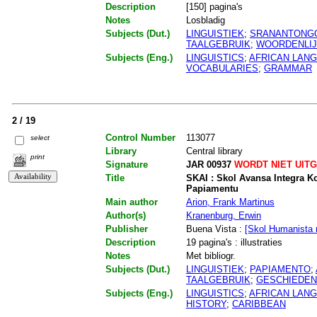
Description
[150] pagina's
Notes
Losbladig
Subjects (Dut.)
LINGUISTIEK
;
SRANANTONG
TAALGEBRUIK
;
WOORDENLIJ
Subjects (Eng.)
LINGUISTICS
;
AFRICAN LAN
VOCABULARIES
;
GRAMMAR
2 / 19
Control Number
113077
select
Library
Central library
print
Signature
JAR 00937
WORDT NIET UIT
Title
SKAI : Skol Avansa Integra K
Papiamentu
Main author
Arion, Frank Martinus
Author(s)
Kranenburg, Erwin
Publisher
Buena Vista :
[Skol Humanista 
Description
19 pagina's : illustraties
Notes
Met bibliogr.
Subjects (Dut.)
LINGUISTIEK
;
PAPIAMENTO
;
TAALGEBRUIK
;
GESCHIEDEN
Subjects (Eng.)
LINGUISTICS
;
AFRICAN LAN
HISTORY
;
CARIBBEAN