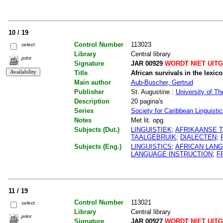
10 / 19
Control Number
113023
select
Library
Central library
print
Signature
JAR 00929
WORDT NIET UIT
Title
African survivals in the lexi
Main author
Aub-Buscher, Gertrud
Publisher
St. Augustine :
University of Th
Description
20 pagina's
Series
Society for Caribbean Linguisti
Notes
Met lit. opg.
Subjects (Dut.)
LINGUISTIEK
;
AFRIKAANSE 
TAALGEBRUIK
;
DIALECTEN
;
Subjects (Eng.)
LINGUISTICS
;
AFRICAN LAN
LANGUAGE INSTRUCTION
;
F
11 / 19
Control Number
113021
select
Library
Central library
print
Signature
JAR 00927
WORDT NIET UIT