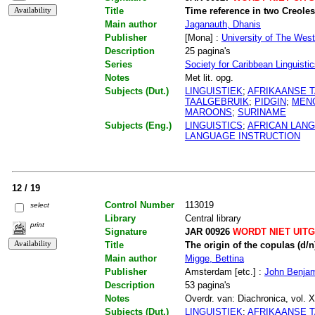
Title
Time reference in two Creoles
Main author
Jaganauth, Dhanis
Publisher
[Mona] :
University of The West
Description
25 pagina's
Series
Society for Caribbean Linguisti
Notes
Met lit. opg.
Subjects (Dut.)
LINGUISTIEK
;
AFRIKAANSE 
TAALGEBRUIK
;
PIDGIN
;
MEN
MAROONS
;
SURINAME
Subjects (Eng.)
LINGUISTICS
;
AFRICAN LAN
LANGUAGE INSTRUCTION
12 / 19
Control Number
113019
select
Library
Central library
print
Signature
JAR 00926
WORDT NIET UIT
Title
The origin of the copulas (d/
Main author
Migge, Bettina
Publisher
Amsterdam [etc.] :
John Benja
Description
53 pagina's
Notes
Overdr. van: Diachronica, vol. XI
Subjects (Dut.)
LINGUISTIEK
;
AFRIKAANSE 