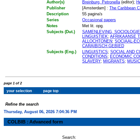
Author(s)
Breinburg, Petronella
(editor);
H
Publisher
[Amsterdam] :
The Caribbean C
Description
55 pagina's
Series
Occasional papers
Notes
Met lit. opg.
Subjects (Dut.)
SAMENLEVING, SOCIOLOGIE
LINGUISTIEK
;
AFRIKAANSE 
ALLOCHTONEN
;
SOCIAAL-EC
CARAIBISCH GEBIED
Subjects (Eng.)
LINGUISTICS
;
SOCIAL AND 
CONDITIONS
;
ECONOMIC CO
SLAVERY
;
MIGRANTS
;
MUSI
page 1 of 2
Refine the search
Thursday, August 06, 2026 7:04:37 PM
COLBIB : Advanced form
Search: