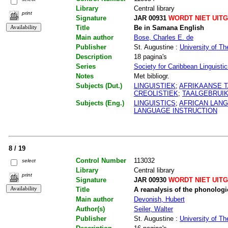
Library
Central library
print
Signature
JAR 00931
WORDT NIET UIT
Title
Be in Samana English
Main author
Bose, Charles E. de
Publisher
St. Augustine :
University of Th
Description
18 pagina's
Series
Society for Caribbean Linguisti
Notes
Met bibliogr.
Subjects (Dut.)
LINGUISTIEK
;
AFRIKAANSE 
CREOLISTIEK
;
TAALGEBRUI
Subjects (Eng.)
LINGUISTICS
;
AFRICAN LAN
LANGUAGE INSTRUCTION
8 / 19
Control Number
113032
select
Library
Central library
print
Signature
JAR 00930
WORDT NIET UIT
Title
A reanalysis of the phonolog
Main author
Devonish, Hubert
Author(s)
Seiler, Walter
Publisher
St. Augustine :
University of Th