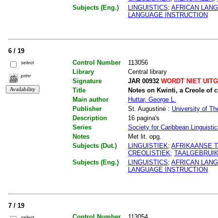
Subjects (Eng.)
LINGUISTICS
;
AFRICAN LAN
LANGUAGE INSTRUCTION
6 / 19
Control Number
113056
select
Library
Central library
print
Signature
JAR 00932
WORDT NIET UIT
Title
Notes on Kwinti, a Creole of 
Main author
Huttar, George L.
Publisher
St. Augustine :
University of Th
Description
16 pagina's
Series
Society for Caribbean Linguisti
Notes
Met lit. opg.
Subjects (Dut.)
LINGUISTIEK
;
AFRIKAANSE 
CREOLISTIEK
;
TAALGEBRUI
Subjects (Eng.)
LINGUISTICS
;
AFRICAN LAN
LANGUAGE INSTRUCTION
7 / 19
Control Number
113054
select