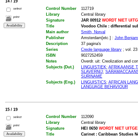
14 / 19
Control Number
112719
select
Library
Central library
print
Signature
JAR 00912
WORDT NIET UIT
Title
Voodoo Chile : differential su
Main author
Smith, Norval
Publisher
Amsterdam[etc.] :
John Benjam
Description
37 pagina's
Series
Creole language library
; vol. 23
ISBN
9027252459
Notes
Overdr. uit: Creolization and con
Subjects (Dut.)
LINGUISTIEK
;
AFRIKAANSE 
SLAVERNIJ
;
SARAMACCAAN
SURINAME
Subjects (Eng.)
LINGUISTICS
;
AFRICAN LAN
LANGUAGE BEHAVIOUR
15 / 19
Control Number
112090
select
Library
Central library
print
Signature
HEI 0650
WORDT NIET UITG
Title
Carinet : Caribbean Studies 