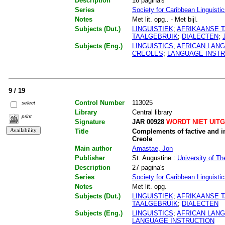
Description
16 pagina's
Series
Society for Caribbean Linguisti
Notes
Met lit. opg.. - Met bijl.
Subjects (Dut.)
LINGUISTIEK
;
AFRIKAANSE 
TAALGEBRUIK
;
DIALECTEN
;
Subjects (Eng.)
LINGUISTICS
;
AFRICAN LAN
CREOLES
;
LANGUAGE INSTR
9 / 19
Control Number
113025
select
Library
Central library
print
Signature
JAR 00928
WORDT NIET UIT
Title
Complements of factive and i
Creole
Main author
Amastae, Jon
Publisher
St. Augustine :
University of Th
Description
27 pagina's
Series
Society for Caribbean Linguisti
Notes
Met lit. opg.
Subjects (Dut.)
LINGUISTIEK
;
AFRIKAANSE 
TAALGEBRUIK
;
DIALECTEN
Subjects (Eng.)
LINGUISTICS
;
AFRICAN LAN
LANGUAGE INSTRUCTION