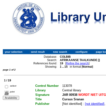
Database:
COLBIB
Search:
AFRIKAANSE TAALKUNDE []
References found:
19
[
Refine the search
]
Showing:
1 .. 15
in format [
Normal
]
page 1 of 2
1 / 19
Control Number
113078
select
Library
Central library
print
Signature
JAR 00938
WORDT NIET UIT
Title
Cursus Sranan
Publisher
[Not identified] :
[not identified]
,