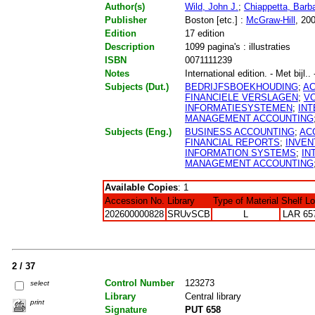
Author(s)
Wild, John J.
;
Chiappetta, Barb
Publisher
Boston [etc.] :
McGraw-Hill
, 20
Edition
17 edition
Description
1099 pagina's : illustraties
ISBN
0071111239
Notes
International edition. - Met bijl..
Subjects (Dut.)
BEDRIJFSBOEKHOUDING
;
A
FINANCIELE VERSLAGEN
;
V
INFORMATIESYSTEMEN
;
IN
MANAGEMENT ACCOUNTING
Subjects (Eng.)
BUSINESS ACCOUNTING
;
AC
FINANCIAL REPORTS
;
INVE
INFORMATION SYSTEMS
;
IN
MANAGEMENT ACCOUNTING
Available Copies
: 1
Accession No.
Library
Type of Material
Shelf L
202600000828
SRUvSCB
L
LAR 65
2 / 37
Control Number
123273
select
Library
Central library
print
Signature
PUT 658