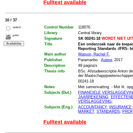
Fulltext available
10 / 37
Control Number
118076
select
Library
Central library
print
Signature
SK 00241-18
WORDT NIET UI
Title
Een onderzoek naar de toepas
Reporting Standards -IFRS- b
Main author
Watson, Rachel F.
Publisher
Paramaribo :
Auteur
, 2017
Description
49 pagina's
Thesis info
BSc. Afstudeerscriptie Anton de
der Maatschappijwetenschappen
00241-18
Notes
Met samenvatting. - Met lit. opg.
Subjects (Dut.)
FINANCIELE VERSLAGGEVI
JAARREKENING
;
EFFECTEN
VERSLAGGEVING
;
Subjects (Eng.)
ACCOUNTANCY
;
INSURANCE
MARKET
;
STANDARDS
;
PROF
Fulltext available