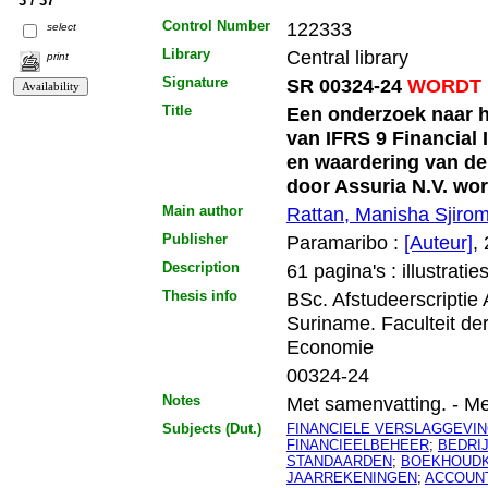
3 / 37
Control Number
122333
select
Library
Central library
print
Signature
SR 00324-24
WORDT 
Title
Een onderzoek naar h
van IFRS 9 Financial 
en waardering van de
door Assuria N.V. wor
Main author
Rattan, Manisha Sjiro
Publisher
Paramaribo :
[Auteur]
,
Description
61 pagina's : illustratie
Thesis info
BSc. Afstudeerscriptie
Suriname. Faculteit d
Economie
00324-24
Notes
Met samenvatting. - Met l
Subjects (Dut.)
FINANCIELE VERSLAGGEVI
FINANCIEELBEHEER
;
BEDRI
STANDAARDEN
;
BOEKHOUDK
JAARREKENINGEN
;
ACCOUN