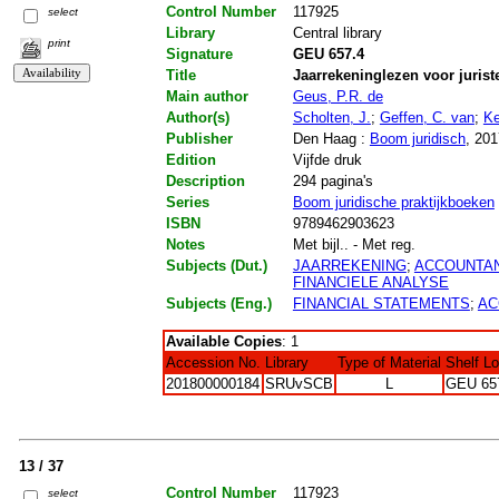
Control Number
117925
select
Library
Central library
print
Signature
GEU 657.4
Title
Jaarrekeninglezen voor jurist
Main author
Geus, P.R. de
Author(s)
Scholten, J.
;
Geffen, C. van
;
Ke
Publisher
Den Haag :
Boom juridisch
, 201
Edition
Vijfde druk
Description
294 pagina's
Series
Boom juridische praktijkboeken
ISBN
9789462903623
Notes
Met bijl.. - Met reg.
Subjects (Dut.)
JAARREKENING
;
ACCOUNTA
FINANCIELE ANALYSE
Subjects (Eng.)
FINANCIAL STATEMENTS
;
AC
Available Copies
: 1
Accession No.
Library
Type of Material
Shelf L
201800000184
SRUvSCB
L
GEU 65
13 / 37
Control Number
117923
select