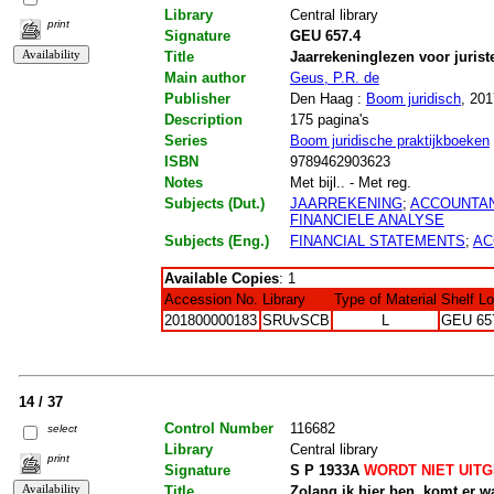
Library
Central library
print
Signature
GEU 657.4
Title
Jaarrekeninglezen voor jurist
Main author
Geus, P.R. de
Publisher
Den Haag :
Boom juridisch
, 201
Description
175 pagina's
Series
Boom juridische praktijkboeken
ISBN
9789462903623
Notes
Met bijl.. - Met reg.
Subjects (Dut.)
JAARREKENING
;
ACCOUNTA
FINANCIELE ANALYSE
Subjects (Eng.)
FINANCIAL STATEMENTS
;
AC
Available Copies
: 1
Accession No.
Library
Type of Material
Shelf L
201800000183
SRUvSCB
L
GEU 65
14 / 37
Control Number
116682
select
Library
Central library
print
Signature
S P 1933A
WORDT NIET UIT
Title
Zolang ik hier ben, komt er w