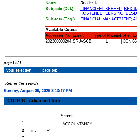
Notes
Reader 1a
Subjects (Dut.)
FINANCIEEL BEHEER
;
BEDR
KOSTENBEHEERSING
;
BESL
Subjects (Eng.)
FINANCIAL MANAGEMENT
;
A
Available Copies
: 1
Accession No.
Library
Type of Material
Shelf L
202300000204
SRUvSCB
L
CON 65
page 1 of 3
Refine the search
Sunday, August 09, 2026 3:13:48 PM
COLBIB : Advanced form
Search:
1
2