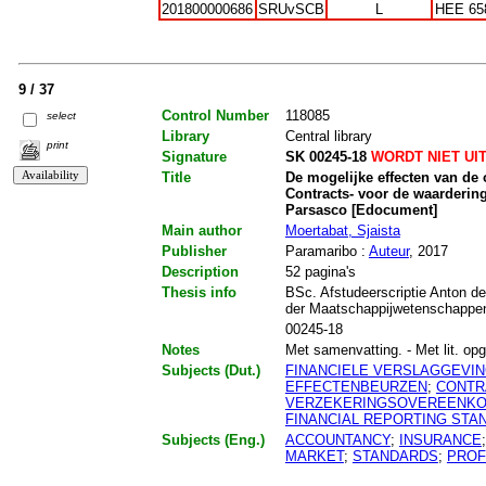
201800000686
SRUvSCB
L
HEE 65
9 / 37
Control Number
118085
select
Library
Central library
print
Signature
SK 00245-18
WORDT NIET UI
Title
De mogelijke effecten van de
Contracts- voor de waardering
Parsasco [Edocument]
Main author
Moertabat, Sjaista
Publisher
Paramaribo :
Auteur
, 2017
Description
52 pagina's
Thesis info
BSc. Afstudeerscriptie Anton de
der Maatschappijwetenschappe
00245-18
Notes
Met samenvatting. - Met lit. opg.
Subjects (Dut.)
FINANCIELE VERSLAGGEVI
EFFECTENBEURZEN
;
CONTR
VERZEKERINGSOVEREENK
FINANCIAL REPORTING STA
Subjects (Eng.)
ACCOUNTANCY
;
INSURANCE
MARKET
;
STANDARDS
;
PROF