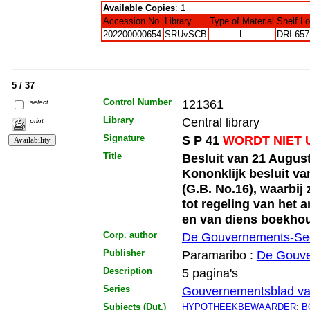
Available Copies
: 1
Accession No.
Library
Type of Material
Shelf L
202200000654
SRUvSCB
L
DRI 657
5 / 37
Control Number
121361
select
Library
Central library
print
Signature
S P 41
WORDT NIET 
Title
Besluit van 21 August
Kononklijk besluit v
(G.B. No.16), waarbij
tot regeling van het
en van diens boekhou
Corp. author
De Gouvernements-Sec
Publisher
Paramaribo :
De Gouve
Description
5 pagina's
Series
Gouvernementsblad va
Subjects (Dut.)
HYPOTHEEKBEWAARDER
;
B