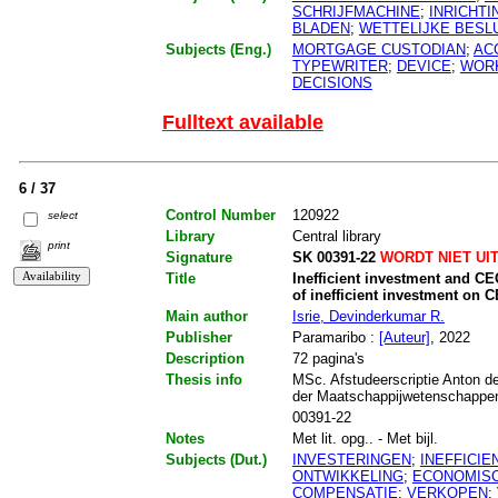
SCHRIJFMACHINE
;
INRICHTI
BLADEN
;
WETTELIJKE BESL
Subjects (Eng.)
MORTGAGE CUSTODIAN
;
AC
TYPEWRITER
;
DEVICE
;
WOR
DECISIONS
Fulltext available
6 / 37
Control Number
120922
select
Library
Central library
print
Signature
SK 00391-22
WORDT NIET UI
Title
Inefficient investment and C
of inefficient investment on
Main author
Isrie, Devinderkumar R.
Publisher
Paramaribo :
[Auteur]
, 2022
Description
72 pagina's
Thesis info
MSc. Afstudeerscriptie Anton de
der Maatschappijwetenschappe
00391-22
Notes
Met lit. opg.. - Met bijl.
Subjects (Dut.)
INVESTERINGEN
;
INEFFICIE
ONTWIKKELING
;
ECONOMISC
COMPENSATIE
;
VERKOPEN
;