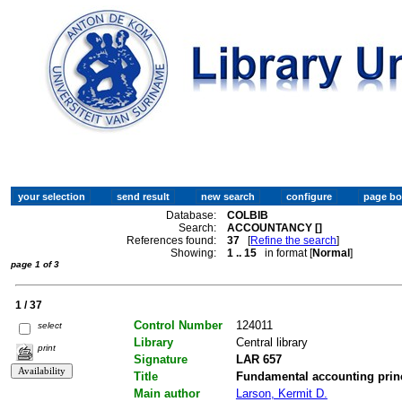
Database:
COLBIB
Search:
ACCOUNTANCY []
References found:
37
[
Refine the search
]
Showing:
1 .. 15
in format [
Normal
]
page 1 of 3
1 / 37
Control Number
124011
select
Library
Central library
print
Signature
LAR 657
Title
Fundamental accounting prin
Main author
Larson, Kermit D.