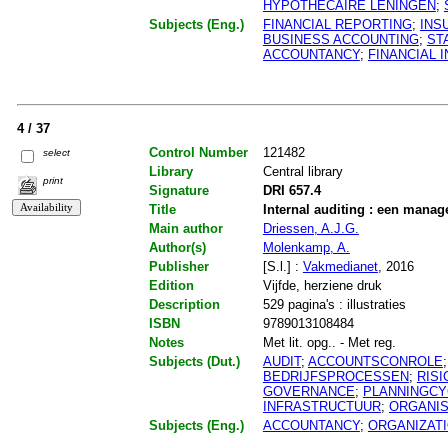
HYPOTHECAIRE LENINGEN
;
Subjects (Eng.)
FINANCIAL REPORTING
;
INS
BUSINESS ACCOUNTING
;
ST
ACCOUNTANCY
;
FINANCIAL 
4 / 37
Control Number
121482
select
Library
Central library
print
Signature
DRI 657.4
Title
Internal auditing : een man
Main author
Driessen, A.J.G.
Author(s)
Molenkamp, A.
Publisher
[S.l.] :
Vakmedianet
, 2016
Edition
Vijfde, herziene druk
Description
529 pagina's : illustraties
ISBN
9789013108484
Notes
Met lit. opg.. - Met reg.
Subjects (Dut.)
AUDIT
;
ACCOUNTSCONROLE
BEDRIJFSPROCESSEN
;
RIS
GOVERNANCE
;
PLANNINGCY
INFRASTRUCTUUR
;
ORGANIS
Subjects (Eng.)
ACCOUNTANCY
;
ORGANIZAT