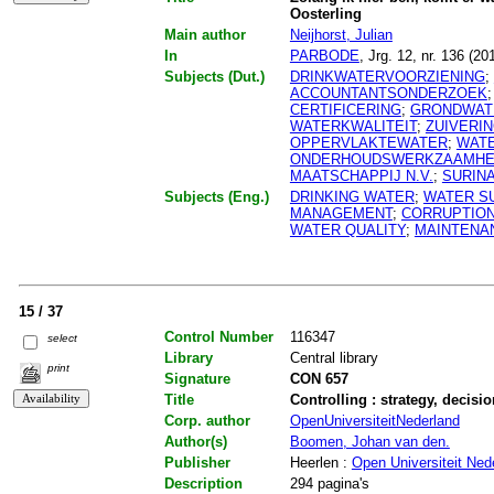
Oosterling
Main author
Neijhorst, Julian
In
PARBODE
, Jrg. 12, nr. 136 (20
Subjects (Dut.)
DRINKWATERVOORZIENING
;
ACCOUNTANTSONDERZOEK
CERTIFICERING
;
GRONDWAT
WATERKWALITEIT
;
ZUIVERI
OPPERVLAKTEWATER
;
WAT
ONDERHOUDSWERKZAAMH
MAATSCHAPPIJ N.V.
;
SURIN
Subjects (Eng.)
DRINKING WATER
;
WATER S
MANAGEMENT
;
CORRUPTIO
WATER QUALITY
;
MAINTENA
15 / 37
Control Number
116347
select
Library
Central library
print
Signature
CON 657
Title
Controlling : strategy, decis
Corp. author
OpenUniversiteitNederland
Author(s)
Boomen, Johan van den.
Publisher
Heerlen :
Open Universiteit Ned
Description
294 pagina's