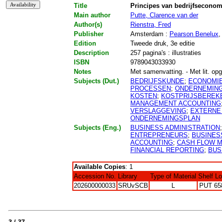
Title
Principes van bedrijfseconom
Main author
Putte, Clarence van der
Author(s)
Rienstra, Fred
Publisher
Amsterdam :
Pearson Benelux
,
Edition
Tweede druk, 3e editie
Description
257 pagina's : illustraties
ISBN
9789043033930
Notes
Met samenvatting. - Met lit. opg
Subjects (Dut.)
BEDRIJFSKUNDE
;
ECONOMI
PROCESSEN
;
ONDERNEMIN
KOSTEN
;
KOSTPRIJSBEREK
MANAGEMENT ACCOUNTING
VERSLAGGEVING
;
EXTERNE
ONDERNEMINGSPLAN
Subjects (Eng.)
BUSINESS ADMINISTRATION
ENTREPRENEURS
;
BUSINES
ACCOUNTING
;
CASH FLOW 
FINANCIAL REPORTING
;
BUS
Available Copies
: 1
Accession No.
Library
Type of Material
Shelf L
202600000033
SRUvSCB
L
PUT 65