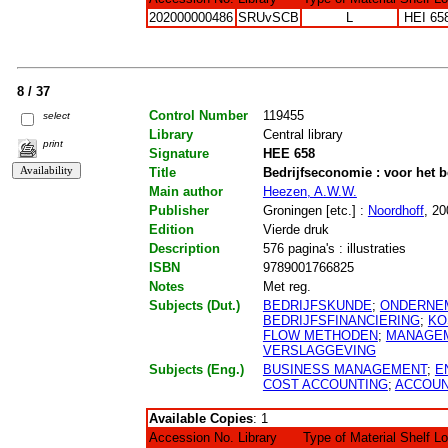
202000000486
SRUvSCB
L
HEI 65
8 / 37
Control Number
119455
select
Library
Central library
print
Signature
HEE 658
Title
Bedrijfseconomie : voor het b
Main author
Heezen, A.W.W.
Publisher
Groningen [etc.] :
Noordhoff
, 20
Edition
Vierde druk
Description
576 pagina's : illustraties
ISBN
9789001766825
Notes
Met reg.
Subjects (Dut.)
BEDRIJFSKUNDE
;
ONDERNE
BEDRIJFSFINANCIERING
;
KO
FLOW METHODEN
;
MANAGEM
VERSLAGGEVING
Subjects (Eng.)
BUSINESS MANAGEMENT
;
E
COST ACCOUNTING
;
ACCOU
Available Copies
: 1
Accession No.
Library
Type of Material
Shelf L