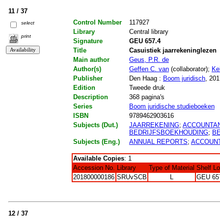
11 / 37
Control Number
117927
select
Library
Central library
print
Signature
GEU 657.4
Title
Casuistiek jaarrekeninglezen
Main author
Geus, P.R. de
Author(s)
Geffen C. van
(collaborator);
Ke
Publisher
Den Haag :
Boom juridisch
, 201
Edition
Tweede druk
Description
368 pagina's
Series
Boom juridische studieboeken
ISBN
9789462903616
Subjects (Dut.)
JAARREKENING
;
ACCOUNTA
BEDRIJFSBOEKHOUDING
;
B
Subjects (Eng.)
ANNUAL REPORTS
;
ACCOUN
Available Copies
: 1
Accession No.
Library
Type of Material
Shelf L
201800000186
SRUvSCB
L
GEU 65
12 / 37