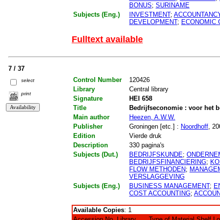
BONUS
;
SURINAME
Subjects (Eng.)
INVESTMENT
;
ACCOUNTANC
DEVELOPMENT
;
ECONOMIC
Fulltext available
7 / 37
Control Number
120426
select
Library
Central library
print
Signature
HEI 658
Title
Bedrijfseconomie : voor het b
Main author
Heezen, A.W.W.
Publisher
Groningen [etc.] :
Noordhoff
, 20
Edition
Vierde druk
Description
330 pagina's
Subjects (Dut.)
BEDRIJFSKUNDE
;
ONDERNE
BEDRIJFSFINANCIERING
;
KO
FLOW METHODEN
;
MANAGEM
VERSLAGGEVING
Subjects (Eng.)
BUSINESS MANAGEMENT
;
E
COST ACCOUNTING
;
ACCOU
Available Copies
: 1
Accession No.
Library
Type of Material
Shelf L