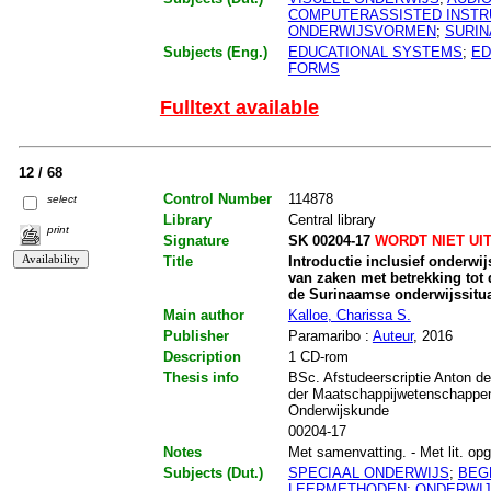
COMPUTERASSISTED INSTR
ONDERWIJSVORMEN
;
SURI
Subjects (Eng.)
EDUCATIONAL SYSTEMS
;
ED
FORMS
Fulltext available
12 / 68
Control Number
114878
select
Library
Central library
print
Signature
SK 00204-17
WORDT NIET UI
Title
Introductie inclusief onderwi
van zaken met betrekking tot 
de Surinaamse onderwijssitua
Main author
Kalloe, Charissa S.
Publisher
Paramaribo :
Auteur
, 2016
Description
1 CD-rom
Thesis info
BSc. Afstudeerscriptie Anton de
der Maatschappijwetenschappe
Onderwijskunde
00204-17
Notes
Met samenvatting. - Met lit. opg.
Subjects (Dut.)
SPECIAAL ONDERWIJS
;
BEG
LEERMETHODEN
;
ONDERWI