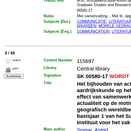
Thesis info
MSc. Afstudeerscriptie Anton de
Graduate Studies and Researc
00581-17
Notes
Met samenvatting. - Met lit. opg.
Subjects (Dut.)
COMMUNICATIE
;
LITERATUU
WAARDEN
;
MORELE GEDRA
Subjects (Eng.)
COMMUNICATION
;
LITERATU
8 / 68
Control Number
115697
select
Library
Central library
print
Signature
SK 00580-17
WORDT 
Title
Het bijhouden van actu
aardrijkskunde op het
effect van samenwerk
actualiteit op de moti
geografisch wereldbe
basisjaar 1 van het 
Instituut voor het va
Main author
Somai, Astrid