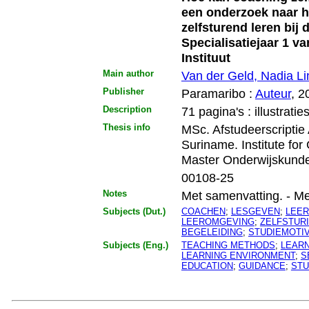
een onderzoek naar h
zelfsturend leren bij
Specialisatiejaar 1 
Instituut
Main author
Van der Geld, Nadia Li
Publisher
Paramaribo :
Auteur
, 2
Description
71 pagina's : illustratie
Thesis info
MSc. Afstudeerscriptie
Suriname. Institute fo
Master Onderwijskund
00108-25
Notes
Met samenvatting. - Met l
Subjects (Dut.)
COACHEN
;
LESGEVEN
;
LEER
LEEROMGEVING
;
ZELFSTUR
BEGELEIDING
;
STUDIEMOTIV
Subjects (Eng.)
TEACHING METHODS
;
LEARN
LEARNING ENVIRONMENT
;
S
EDUCATION
;
GUIDANCE
;
STU