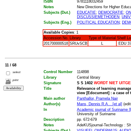
ISBN
9781118032459
Notes
New Directions for Higher Educa
Subjects (Dut.)
EDUCATIE
;
DEMOCRATIE
;
ON
DISCUSSIEMETHODEN
;
UNIV
Subjects (Eng.)
POLITICAL EDUCATION
;
DEM
Available Copies
: 1
Accession No.
Library
Type of Material
Shelf L
201700000518
SRUvSCB
L
EDU 3
11 / 68
Control Number
114898
select
Library
Central library
print
Signature
S S 1402
WORDT NIET UITG
Title
Relevance of learning manage
view [Edocument] : a case of
Main author
Panthallor, Pramela Nair
Author(s)
Mans, Dennis R.A....[et al]
(edit
In
Academic journal of Suriname [
University of Suriname
Description
pp. 672-679
Notes
AdeKUSjournal-Technology : Sho
Subjects (Dut.)
VISUEEL ONDERWIJS
;
AUDI