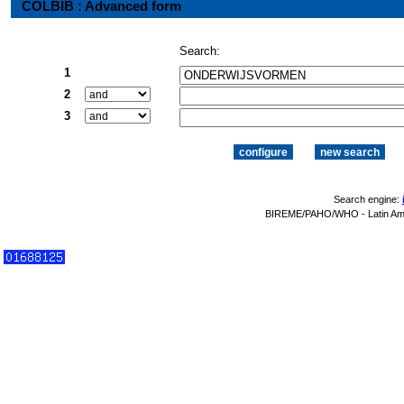
COLBIB : Advanced form
Search:
1
2
3
Search engine:
BIREME/PAHO/WHO - Latin Amer