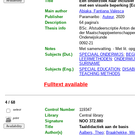
Title
Een onderzoek naar inclusief 
met een visuele beperking [
Main author
Abiaka, Fantiana Valesca
Publisher
Paramaribo :
Auteur
, 2020
Description
64 pagina's
Thesis info
BSc. Afstudeerscriptie Anton de
der Maatschappijwetenschappe
Onderwijskunde
0092-21
Notes
Met samenvatting. - Met lit. opg.
Subjects (Dut.)
SPECIAAL ONDERWIJS
;
BEG
LEERMETHODEN
;
ONDERWI
SURINAME
Subjects (Eng.)
SPECIAL EDUCATION
;
DISAB
TEACHING METHODS
Fulltext available
4 / 68
Control Number
119347
select
Library
Central library
print
Signature
NOO 372.880
Title
Taaldidactiek aan de basis
Author(s)
Aalbers, Theo
;
Braakhekke, W