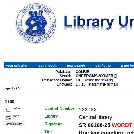
Database:
COLBIB
Search:
ONDERWIJSVORMEN []
References found:
68
[
Refine the search
]
Showing:
1 .. 15
in format [
Normal
]
page 1 of 5
1 / 68
Control Number
122732
select
Library
Central library
print
Signature
SR 00108-25
WORDT 
Title
Hoe kan coaching zelf