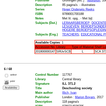
Publisher
Groningen [etc.] :
Noordhoff
, 20
Description
85 pagina's. - illustraties
Series
Hoger Onderwijs Reeks
ISBN
9789001700188
Notes
Met lit. opg.. - Met bijl.
Subjects (Dut.)
LERAARSBEROEP
;
DOCENT
LESGEVEN
;
BEROEPSONDE
HOGERE BEROEPSOPLEIDI
Subjects (Eng.)
TEACHERS
;
EDUCATIONAL 
Available Copies
: 1
Accession No.
Library
Type of Material
Shelf L
201800000147
SRUvSCB
L
SCA 37
6 / 68
Control Number
117767
select
Library
Central library
print
Signature
ILL 371.2
Title
Deschooling society
Main author
Illich, Ivan
Publisher
London :
Marion Boyars
, 2017
Description
118 pagina's