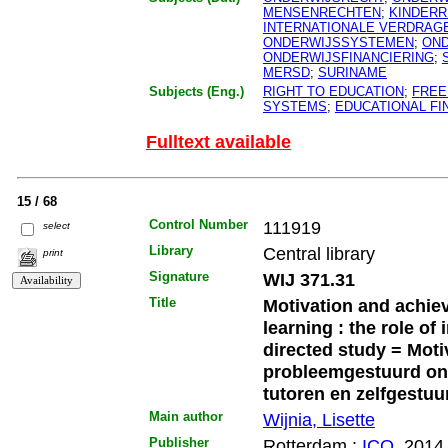
MENSENRECHTEN
;
KINDER
INTERNATIONALE VERDRAG
ONDERWIJSSYSTEMEN
;
ON
ONDERWIJSFINANCIERING
;
MERSD
;
SURINAME
Subjects (Eng.)
RIGHT TO EDUCATION
;
FRE
SYSTEMS
;
EDUCATIONAL FI
Fulltext available
15 / 68
Control Number
111919
select
Library
Central library
print
Signature
WIJ 371.31
Title
Motivation and achie
learning : the role of 
directed study = Motiv
probleemgestuurd onde
tutoren en zelfgestuu
Main author
Wijnia, Lisette
Publisher
Rotterdam :
ICO
, 2014