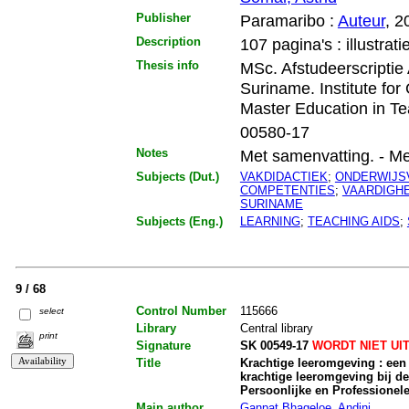
Publisher
Paramaribo :
Auteur
, 2
Description
107 pagina's : illustrati
Thesis info
MSc. Afstudeerscriptie
Suriname. Institute fo
Master Education in Te
00580-17
Notes
Met samenvatting. - Met l
Subjects (Dut.)
VAKDIDACTIEK
;
ONDERWIJS
COMPETENTIES
;
VAARDIGH
SURINAME
Subjects (Eng.)
LEARNING
;
TEACHING AIDS
;
9 / 68
Control Number
115666
select
Library
Central library
print
Signature
SK 00549-17
WORDT NIET UI
Title
Krachtige leeromgeving : ee
krachtige leeromgeving bij 
Persoonlijke en Professionel
Main author
Ganpat Bhageloe, Andjni