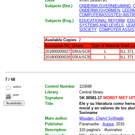
ISBN
9780714508795
Subjects (Dut.)
ONDERWIJSVERNIEUWING
;
ONDERWIJSVORMEN
;
LEER
COMPUTERASSISTED INSTR
Subjects (Eng.)
EDUCATIONAL REFORM
;
EDU
SYSTEMS AND LEVELS
;
LEA
SOCIETY
;
COMPUTER ASSIS
Available Copies
: 2
Accession No.
Library
Type of Material
Shelf L
201800000027
SRUvSCB
L
ILL 371
201800000028
SRUvSCB
L
ILL 371
7 / 68
Control Number
115698
select
Library
Central library
print
Signature
SK 00581-17
WORDT NIET UI
Title
Ele y su literatura como herr
moral y en valores de los alu
Suriname
Main author
Wouden, Cheryl Sylfriede
Publisher
Paramaribo :
Auteur
, 2016
Description
110 pagina's : illustraties