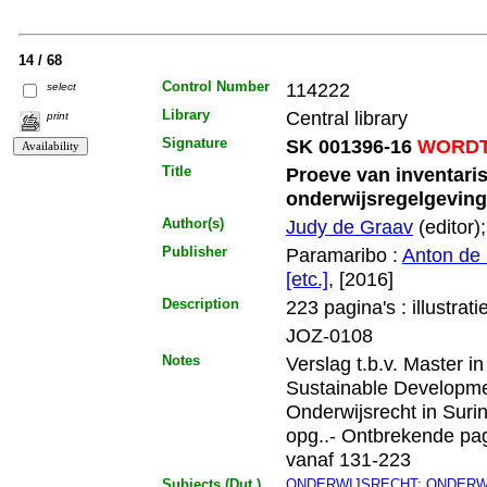
14 / 68
Control Number
114222
select
Library
Central library
print
Signature
SK 001396-16
WORDT 
Title
Proeve van inventari
onderwijsregelgeving
Author(s)
Judy de Graav
(editor)
Publisher
Paramaribo :
Anton de 
[etc.]
, [2016]
Description
223 pagina's : illustrati
JOZ-0108
Notes
Verslag t.b.v. Master i
Sustainable Developm
Onderwijsrecht in Surin
opg..- Ontbrekende pag
vanaf 131-223
Subjects (Dut.)
ONDERWIJSRECHT
;
ONDERWI