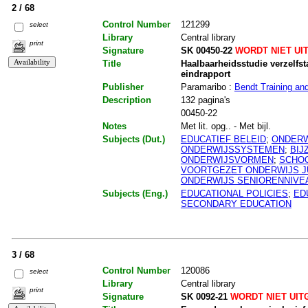
2 / 68
Control Number
121299
select
Library
Central library
print
Signature
SK 00450-22
WORDT NIET UI
Title
Haalbaarheidsstudie verzelfs
eindrapport
Publisher
Paramaribo :
Bendt Training an
Description
132 pagina's
00450-22
Notes
Met lit. opg.. - Met bijl.
Subjects (Dut.)
EDUCATIEF BELEID
;
ONDERW
ONDERWIJSSYSTEMEN
;
BIJ
ONDERWIJSVORMEN
;
SCHOO
VOORTGEZET ONDERWIJS J
ONDERWIJS SENIORENNIVE
Subjects (Eng.)
EDUCATIONAL POLICIES
;
ED
SECONDARY EDUCATION
3 / 68
Control Number
120086
select
Library
Central library
print
Signature
SK 0092-21
WORDT NIET UIT