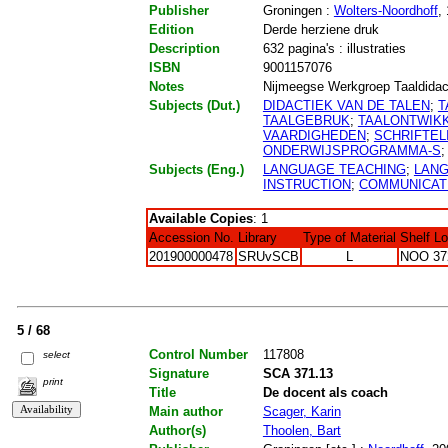
Publisher
Groningen :
Wolters-Noordhoff
,
Edition
Derde herziene druk
Description
632 pagina's : illustraties
ISBN
9001157076
Notes
Nijmeegse Werkgroep Taaldidacti
Subjects (Dut.)
DIDACTIEK VAN DE TALEN
;
T
TAALGEBRUK
;
TAALONTWIK
VAARDIGHEDEN
;
SCHRIFTEL
ONDERWIJSPROGRAMMA-S
Subjects (Eng.)
LANGUAGE TEACHING
;
LAN
INSTRUCTION
;
COMMUNICAT
Available Copies
: 1
Accession No.
Library
Type of Material
Shelf L
201900000478
SRUvSCB
L
NOO 37
5 / 68
Control Number
117808
select
Signature
SCA 371.13
print
Title
De docent als coach
Main author
Scager, Karin
Author(s)
Thoolen, Bart