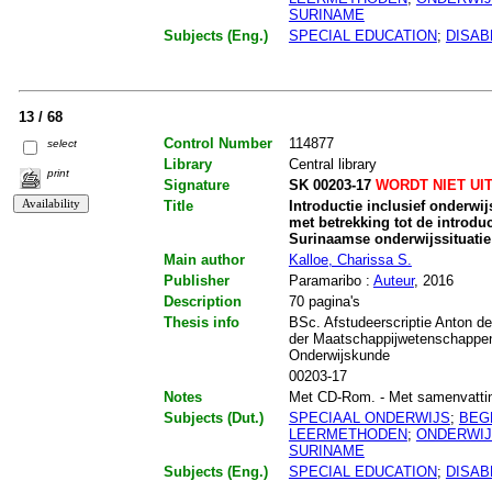
SURINAME
Subjects (Eng.)
SPECIAL EDUCATION
;
DISAB
13 / 68
Control Number
114877
select
Library
Central library
print
Signature
SK 00203-17
WORDT NIET UI
Title
Introductie inclusief onderwi
met betrekking tot de introduc
Surinaamse onderwijssituatie
Main author
Kalloe, Charissa S.
Publisher
Paramaribo :
Auteur
, 2016
Description
70 pagina's
Thesis info
BSc. Afstudeerscriptie Anton de
der Maatschappijwetenschappe
Onderwijskunde
00203-17
Notes
Met CD-Rom. - Met samenvatting. 
Subjects (Dut.)
SPECIAAL ONDERWIJS
;
BEG
LEERMETHODEN
;
ONDERWI
SURINAME
Subjects (Eng.)
SPECIAL EDUCATION
;
DISAB