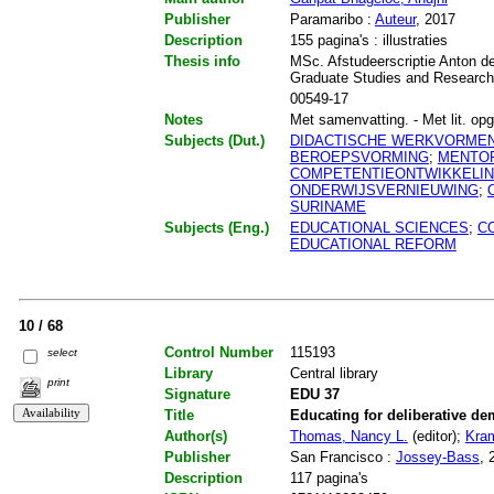
Publisher
Paramaribo :
Auteur
, 2017
Description
155 pagina's : illustraties
Thesis info
MSc. Afstudeerscriptie Anton de
Graduate Studies and Research.
00549-17
Notes
Met samenvatting. - Met lit. opg.
Subjects (Dut.)
DIDACTISCHE WERKVORME
BEROEPSVORMING
;
MENTO
COMPETENTIEONTWIKKELI
ONDERWIJSVERNIEUWING
;
SURINAME
Subjects (Eng.)
EDUCATIONAL SCIENCES
;
C
EDUCATIONAL REFORM
10 / 68
Control Number
115193
select
Library
Central library
print
Signature
EDU 37
Title
Educating for deliberative d
Author(s)
Thomas, Nancy L.
(editor);
Kram
Publisher
San Francisco :
Jossey-Bass
, 
Description
117 pagina's