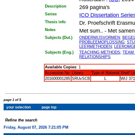
Description
269 pagina's
Series
ICO Dissertation Serie
Thesis info
Dr. Proefschrift Erasmu
Notes
Met sum.. - Met samenva
Subjects (Dut.)
ONDERWIJSVORMEN
;
BEGEL
PROBLEEMOPLOSSING
;
STU
LEERMETHODEN
;
LEEROMG
Subjects (Eng.)
TEACHING METHODS
;
TEAM
RELATIONSHIPS
Available Copies
: 1
Accession No.
Library
Type of Material
Shelf L
201600001285
SRUvSCB
L
WIJ 371
page 1 of 5
Refine the search
Friday, August 07, 2026 7:21:06 PM