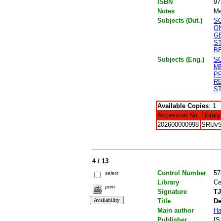
ISBN
97
Notes
Me
Subjects (Dut.)
S
O
G
S
B
Subjects (Eng.)
S
M
P
R
ST
Available Copies
: 1
Accession No.
Library
202600000998
SRUv
4 / 13
Control Number
57
select
Library
Ce
print
Signature
TJ
Title
De
Main author
Ha
Publisher
[S.