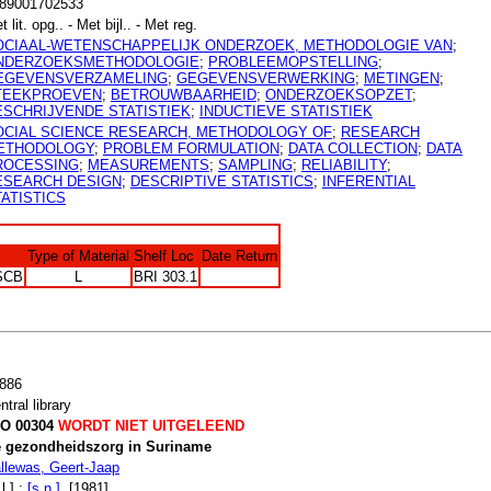
89001702533
t lit. opg.. - Met bijl.. - Met reg.
OCIAAL-WETENSCHAPPELIJK ONDERZOEK, METHODOLOGIE VAN
;
NDERZOEKSMETHODOLOGIE
;
PROBLEEMOPSTELLING
;
EGEVENSVERZAMELING
;
GEGEVENSVERWERKING
;
METINGEN
;
TEEKPROEVEN
;
BETROUWBAARHEID
;
ONDERZOEKSOPZET
;
ESCHRIJVENDE STATISTIEK
;
INDUCTIEVE STATISTIEK
OCIAL SCIENCE RESEARCH, METHODOLOGY OF
;
RESEARCH
ETHODOLOGY
;
PROBLEM FORMULATION
;
DATA COLLECTION
;
DATA
ROCESSING
;
MEASUREMENTS
;
SAMPLING
;
RELIABILITY
;
ESEARCH DESIGN
;
DESCRIPTIVE STATISTICS
;
INFERENTIAL
ATISTICS
Type of Material
Shelf Loc
Date Return
SCB
L
BRI 303.1
886
ntral library
O 00304
WORDT NIET UITGELEEND
 gezondheidszorg in Suriname
llewas, Geert-Jaap
l.] :
[s.n.]
, [1981]