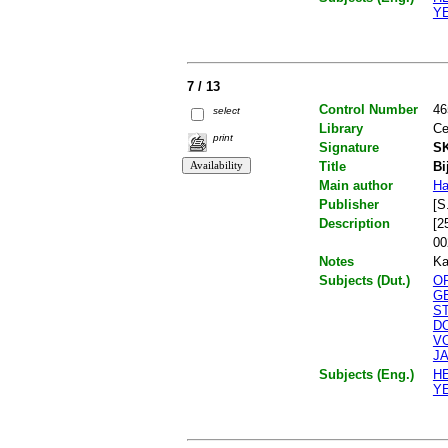
Y
7 / 13
Control Number
46
select
Library
Ce
print
Signature
SK
Title
Bi
Main author
Ha
Publisher
[S.
Description
[2
00
Notes
Ka
Subjects (Dut.)
O
G
S
D
V
J
Subjects (Eng.)
H
Y