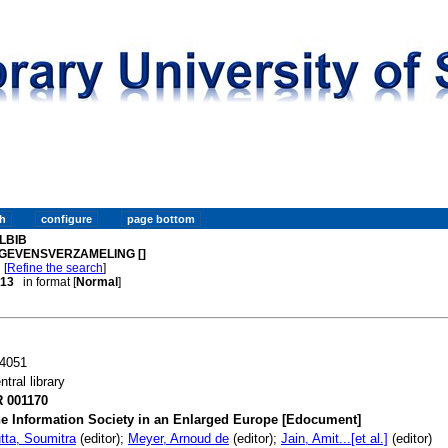
LBIB
GEVENSVERZAMELING []
[
Refine the search
]
. 13
in format [
Normal
]
4051
ntral library
 001170
e Information Society in an Enlarged Europe [Edocument]
tta, Soumitra
(editor);
Meyer, Arnoud de
(editor);
Jain, Amit...[et al.]
(editor)