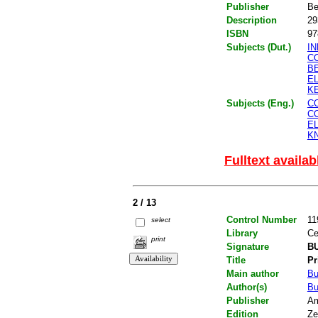
Publisher
Be
Description
29
ISBN
97
Subjects (Dut.)
I
C
B
E
K
Subjects (Eng.)
C
C
E
K
Fulltext availab
2 / 13
Control Number
11
select
Library
Ce
print
Signature
BU
Title
Pr
Main author
Bu
Author(s)
Bu
Publisher
Am
Edition
Ze