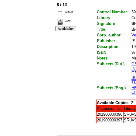
8 / 13
Control Number
39
select
Library
Ce
print
Signature
BI
Title
Bi
Corp. author
Ve
Publisher
[S
Description
19
ISBN
97
Notes
Me
Subjects (Dut.)
G
I
G
B
T
Subjects (Eng.)
H
CI
Available Copies
: 2
Accession No.
Library
201900000396
SRUv
201900000397
SRUv