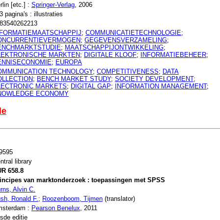
rlin [etc.] :
Springer-Verlag
, 2006
3 pagina's : illustraties
83540262213
NFORMATIEMAATSCHAPPIJ
;
COMMUNICATIETECHNOLOGIE
;
ONCURRENTIEVERMOGEN
;
GEGEVENSVERZAMELING
;
ENCHMARKTSTUDIE
;
MAATSCHAPPIJONTWIKKELING
;
LEKTRONISCHE MARKTEN
;
DIGITALE KLOOF
;
INFORMATIEBEHEER
;
ENNISECONOMIE
;
EUROPA
OMMUNICATION TECHNOLOGY
;
COMPETITIVENESS
;
DATA
OLLECTION
;
BENCH MARKET STUDY
;
SOCIETY DEVELOPMENT
;
LECTRONIC MARKETS
;
DIGITAL GAP
;
INFORMATION MANAGEMENT
;
NOWLEDGE ECONOMY
le
9595
ntral library
R 658.8
incipes van marktonderzoek : toepassingen met SPSS
rns, Alvin C.
sh, Ronald F.
;
Roozenboom, Tijmen
(translator)
sterdam :
Pearson Benelux
, 2011
sde editie