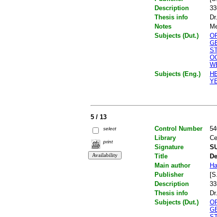
Description
33
Thesis info
Dr
Notes
Me
Subjects (Dut.)
O
G
S
O
W
Subjects (Eng.)
H
Y
5 / 13
Control Number
54
select
Library
Ce
print
Signature
S
Title
De
Main author
Ha
Publisher
[S.
Description
33
Thesis info
Dr
Subjects (Dut.)
O
G
S