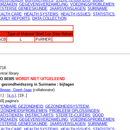
ORZAKEN
;
GEGEVENSVERZAMELING
;
VOEDINGSPROBLEMEN
;
ESTERSE GENEESKUNDE
;
JAARSVERSLAGEN
;
SURINAME
EALTH CARE
;
HEALTH SYSTEMS
;
HEALTH ISSUES
;
STATISTICS
;
EARLY REPORTS
;
DATA COLLECTION
Type of Material
Shelf Loc
Date Return
SCB
L
PsRHER
718
ntral library
O 00305
WORDT NIET UITGELEEND
 gezondheidszorg in Suriname : bijlagen
llewas, Geert-Jaap
(collaborator)
l.] :
[s.n.]
, [19..]
50] pagina's
PENBARE GEZONDHEID
;
GEZONDHEIDSYSTEEM
;
EZONDHEIDSPROBLEMEN
;
PROBLEEM OPLOSSINGEN
;
TATISTIEKEN
;
DISTRICT-ARTS
;
STERFTE-CIJFERS
;
DOOD
ORZAKEN
;
GEGEVENSVERZAMELING
;
VOEDINGSPROBLEMEN
;
ESTERSE GENEESKUNDE
;
JAARSVERSLAGEN
;
SURINAME
EALTH CARE
;
HEALTH SYSTEMS
;
HEALTH ISSUES
;
STATISTICS
;