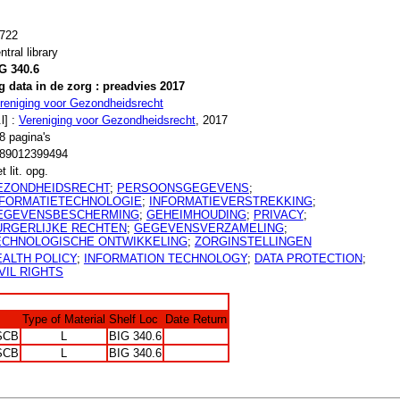
722
ntral library
G 340.6
g data in de zorg : preadvies 2017
reniging voor Gezondheidsrecht
.l] :
Vereniging voor Gezondheidsrecht
, 2017
8 pagina's
89012399494
t lit. opg.
EZONDHEIDSRECHT
;
PERSOONSGEGEVENS
;
NFORMATIETECHNOLOGIE
;
INFORMATIEVERSTREKKING
;
EGEVENSBESCHERMING
;
GEHEIMHOUDING
;
PRIVACY
;
URGERLIJKE RECHTEN
;
GEGEVENSVERZAMELING
;
ECHNOLOGISCHE ONTWIKKELING
;
ZORGINSTELLINGEN
EALTH POLICY
;
INFORMATION TECHNOLOGY
;
DATA PROTECTION
;
VIL RIGHTS
Type of Material
Shelf Loc
Date Return
SCB
L
BIG 340.6
SCB
L
BIG 340.6