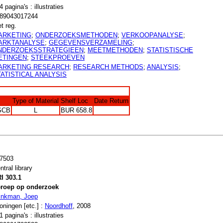
4 pagina's : illustraties
89043017244
t reg.
ARKETING
;
ONDERZOEKSMETHODEN
;
VERKOOPANALYSE
;
ARKTANALYSE
;
GEGEVENSVERZAMELING
;
NDERZOEKSSTRATEGIEEN
;
MEETMETHODEN
;
STATISTISCHE
ETINGEN
;
STEEKPROEVEN
ARKETING RESEARCH
;
RESEARCH METHODS
;
ANALYSIS
;
ATISTICAL ANALYSIS
Type of Material
Shelf Loc
Date Return
SCB
L
BUR 658.8
7503
ntral library
I 303.1
roep op onderzoek
inkman, Joep
oningen [etc.] :
Noordhoff
, 2008
1 pagina's : illustraties