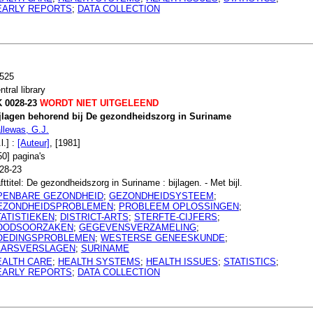
EARLY REPORTS
;
DATA COLLECTION
525
ntral library
 0028-23
WORDT NIET UITGELEEND
jlagen behorend bij De gezondheidszorg in Suriname
llewas, G.J.
l.] :
[Auteur]
, [1981]
50] pagina's
28-23
fttitel: De gezondheidszorg in Suriname : bijlagen. - Met bijl.
PENBARE GEZONDHEID
;
GEZONDHEIDSYSTEEM
;
EZONDHEIDSPROBLEMEN
;
PROBLEEM OPLOSSINGEN
;
TATISTIEKEN
;
DISTRICT-ARTS
;
STERFTE-CIJFERS
;
OODSOORZAKEN
;
GEGEVENSVERZAMELING
;
OEDINGSPROBLEMEN
;
WESTERSE GENEESKUNDE
;
AARSVERSLAGEN
;
SURINAME
EALTH CARE
;
HEALTH SYSTEMS
;
HEALTH ISSUES
;
STATISTICS
;
EARLY REPORTS
;
DATA COLLECTION