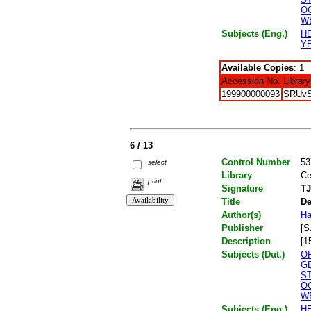
O
W
Subjects (Eng.)
H
Y
Available Copies
: 1
Accession No.
Library
199900000093
SRUv
6 / 13
Control Number
53
select
Library
Ce
print
Signature
TJ
Title
De
Author(s)
Ha
Publisher
[S.
Description
[1
Subjects (Dut.)
O
G
S
O
W
Subjects (Eng.)
H