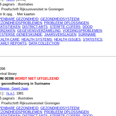
6 pagina's : illustraties
. Proefschrift Rijksuniversiteit te Groningen
t lit.opg.. - Met kaarten
PENBARE GEZONDHEID
;
GEZONDHEIDSYSTEEM
;
EZONDHEIDSPROBLEMEN
;
PROBLEEM OPLOSSINGEN
;
TATISTIEKEN
;
DISTRICT-ARTS
;
STERFTE-CIJFERS
;
DOOD
ORZAKEN
;
GEGEVENSVERZAMELING
;
VOEDINGSPROBLEMEN
;
ESTERSE GENEESKUNDE
;
JAARSVERSLAGEN
;
SURINAME
EALTH CARE
;
HEALTH SYSTEMS
;
HEALTH ISSUES
;
STATISTICS
;
EARLY REPORTS
;
DATA COLLECTION
098
ntral library
UM 00398
WORDT NIET UITGELEEND
 gezondheidszorg in Suriname
llewas, Geert-Jaap
l.] :
[s.n.]
, 1981
5 pagina's : illustraties
. Proefschrift Rijksuniversiteit Groningen
PENBARE GEZONDHEID
;
GEZONDHEIDSYSTEEM
;
EZONDHEIDSPROBLEMEN
;
PROBLEEM OPLOSSINGEN
;
TATISTIEKEN
;
DISTRICT-ARTS
;
STERFTE-CIJFERS
;
DOOD