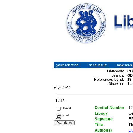
Database:
CO
Search:
GE
References found:
13
Showing:
1 .
page 1 of 1
1 / 13
Control Number
12
select
Library
Ce
print
Signature
ER
Title
Th
Author(s)
Du