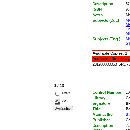
Description
52
ISBN
97
Notes
Me
Subjects (Dut.)
M
M
O
M
Subjects (Eng.)
M
ST
Available Copies
: 1
Accession No.
Library
201900000058
SRUv
3 / 13
Control Number
10
select
Library
Ce
print
Signature
BR
Title
Be
Main author
Br
Publisher
Gr
Description
27