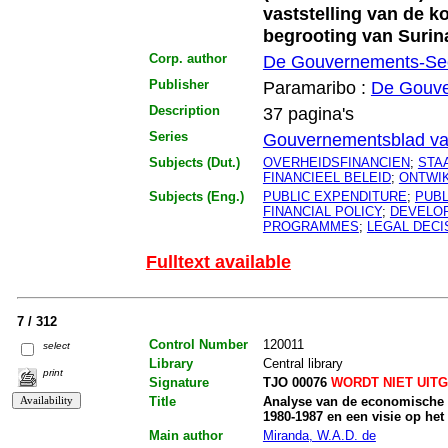
vaststelling van de k
begrooting van Surin
Corp. author
De Gouvernements-Sec
Publisher
Paramaribo :
De Gouve
Description
37 pagina's
Series
Gouvernementsblad va
Subjects (Dut.)
OVERHEIDSFINANCIEN
;
STA
FINANCIEEL BELEID
;
ONTWI
Subjects (Eng.)
PUBLIC EXPENDITURE
;
PUBL
FINANCIAL POLICY
;
DEVELO
PROGRAMMES
;
LEGAL DECI
Fulltext available
7 / 312
Control Number
120011
select
Library
Central library
print
Signature
TJO 00076
WORDT NIET UIT
Title
Analyse van de economische 
1980-1987 en een visie op het
Main author
Miranda, W.A.D. de