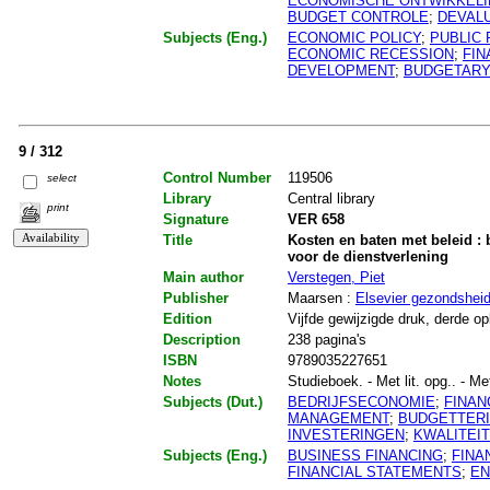
ECONOMISCHE ONTWIKKEL
BUDGET CONTROLE
;
DEVALU
Subjects (Eng.)
ECONOMIC POLICY
;
PUBLIC 
ECONOMIC RECESSION
;
FIN
DEVELOPMENT
;
BUDGETARY
9 / 312
Control Number
119506
select
Library
Central library
print
Signature
VER 658
Title
Kosten en baten met beleid :
voor de dienstverlening
Main author
Verstegen, Piet
Publisher
Maarsen :
Elsevier gezondshei
Edition
Vijfde gewijzigde druk, derde op
Description
238 pagina's
ISBN
9789035227651
Notes
Studieboek. - Met lit. opg.. - Me
Subjects (Dut.)
BEDRIJFSECONOMIE
;
FINAN
MANAGEMENT
;
BUDGETTER
INVESTERINGEN
;
KWALITEI
Subjects (Eng.)
BUSINESS FINANCING
;
FINA
FINANCIAL STATEMENTS
;
EN