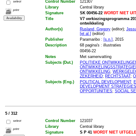
Control Number
121307
select
Library
Central library
print
Signature
SK 00456-22
WORDT NIET UI
Title
V7 verkiezingsprogramma 201
ontwikkeling
Author(s)
Rusland, Gregory
(editor);
Jessu
[et al.]
(editor)
Publisher
Paramaribo :
[s.n.]
, 2015
Description
68 pagina's : illustraties
00456-22
Notes
Met samenvatting
Subjects (Dut.)
POLITIEKE ONTWIKKELINGE
ONTWIKKELINGSSTRATEGIE
ONTWIKKELING
;
WERKGELE
ZEKERHEID
;
RECHTSTAAT
;
O
Subjects (Eng.)
POLITICAL DEVELOPMENT
;
DEVELOPMENT STRATEGIE
OPPORTUNITIES
;
SOCIAL S
5 / 312
Control Number
121037
select
Library
Central library
print
Signature
S P 41
WORDT NIET UITGEL