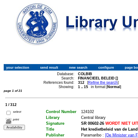
Database:
COLBIB
Search:
FINANCIEEL BELEID []
References found:
312
[
Refine the search
]
Showing:
1 .. 15
in format [
Normal
]
page 1 of 21
1 / 312
Control Number
124102
select
Library
Central library
print
Signature
SR 00602-26
WORDT NIET UI
Title
Het kredietbeleid van de Lan
Publisher
Paramaribo :
[De Minister van F