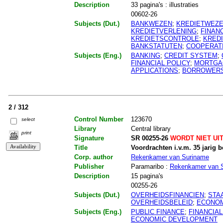
Description
33 pagina's : illustraties
00602-26
Subjects (Dut.)
BANKWEZEN
;
KREDIETWEZ
KREDIETVERLENING
;
FINAN
KREDIETSCONTROLE
;
KRED
BANKSTATUTEN
;
COOPERAT
Subjects (Eng.)
BANKING
;
CREDIT SYSTEM
;
FINANCIAL POLICY
;
MORTGA
APPLICATIONS
;
BORROWER
2 / 312
Control Number
123670
select
Library
Central library
print
Signature
SR 00255-26
WORDT NIET UI
Title
Voordrachten i.v.m. 35 jarig b
Corp. author
Rekenkamer van Suriname
Publisher
Paramaribo :
Rekenkamer van 
Description
15 pagina's
00255-26
Subjects (Dut.)
OVERHEIDSFINANCIEN
;
STA
OVERHEIDSBELEID
;
ECONOM
Subjects (Eng.)
PUBLIC FINANCE
;
FINANCIAL
ECONOMIC DEVELOPMENT