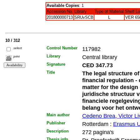
Available Copies
: 1
Accession No.
Library
Type of Material
Shelf L
201800000713
SRUvSCB
L
VER 65
10 / 312
Control Number
117982
select
Library
Central library
print
Signature
CED 347.73
Title
The legal structure 
financial regulation -
matter for the design
juridische structuur
financiele regelgevin
belang voor het ontw
Main author
Cedeno Brea, Victor L
Publisher
Rotterdam :
Erasmus Un
Description
272 pagina's
Thesis info