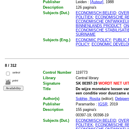
Publisher
Leiden :
[Auteur]
, 1988
Description
126 pagina's
Subjects (Dut.)
ECONOMISCH BELEID
;
OVER
POLITIEK
;
ECONOMISCHE R
ECONOMISCHE ONTWIKKEL
BINNENLANDS PRODUCT
;
ON
ECONOMISCHE STABILISATI
SURINAME
Subjects (Eng.)
ECONOMIC POLICY
;
PUBLIC 
POLICY
;
ECONOMIC DEVELO
8 / 312
Control Number
119773
select
Library
Central library
print
Signature
SK 00397-19
WORDT NIET UI
Title
De wijze monetaire lessen van
een conditie voor duurzame on
Author(s)
Sobhie, Rosita
(editor);
Debiper
Publisher
Paramaribo :
IGSR
, 2019
Description
155 pagina's
00397-19; 00398-19
Subjects (Dut.)
ECONOMISCH BELEID
;
OVER
POLITIEK
;
ECONOMISCHE R