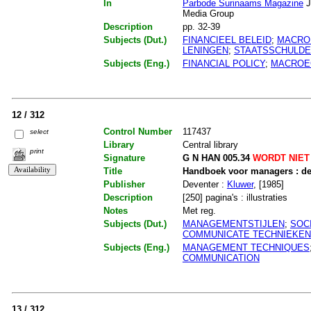
In
Parbode Surinaams Magazine
J
Media Group
Description
pp. 32-39
Subjects (Dut.)
FINANCIEEL BELEID
;
MACRO
LENINGEN
;
STAATSSCHULD
Subjects (Eng.)
FINANCIAL POLICY
;
MACROE
12 / 312
Control Number
117437
select
Library
Central library
print
Signature
G N HAN 005.34
WORDT NIET
Title
Handboek voor managers : de
Publisher
Deventer :
Kluwer
, [1985]
Description
[250] pagina's : illustraties
Notes
Met reg.
Subjects (Dut.)
MANAGEMENTSTIJLEN
;
SOC
COMMUNICATE TECHNIEKEN
Subjects (Eng.)
MANAGEMENT TECHNIQUES
COMMUNICATION
13 / 312