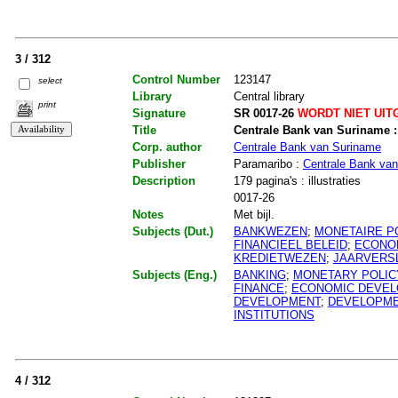
3 / 312
Control Number
123147
select
Library
Central library
print
Signature
SR 0017-26
WORDT NIET UIT
Title
Centrale Bank van Suriname :
Corp. author
Centrale Bank van Suriname
Publisher
Paramaribo :
Centrale Bank va
Description
179 pagina's : illustraties
0017-26
Notes
Met bijl.
Subjects (Dut.)
BANKWEZEN
;
MONETAIRE PO
FINANCIEEL BELEID
;
ECONO
KREDIETWEZEN
;
JAARVERS
Subjects (Eng.)
BANKING
;
MONETARY POLIC
FINANCE
;
ECONOMIC DEVE
DEVELOPMENT
;
DEVELOPME
INSTITUTIONS
4 / 312