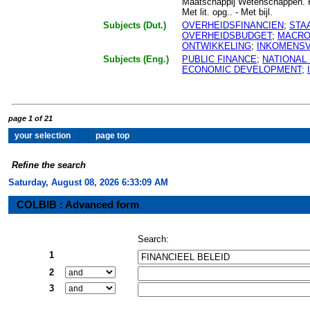
Maatschappij Wetenschappen. Pu
Met lit. opg.. - Met bijl.
Subjects (Dut.)
OVERHEIDSFINANCIEN
;
STA
OVERHEIDSBUDGET
;
MACRO
ONTWIKKELING
;
INKOMENSV
Subjects (Eng.)
PUBLIC FINANCE
;
NATIONAL
ECONOMIC DEVELOPMENT
;
page 1 of 21
Refine the search
Saturday, August 08, 2026 6:33:10 AM
COLBIB : Advanced form
Search:
1
2
3