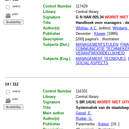
Control Number
117429
select
Library
Central library
print
Signature
G N HAN 005.34
WORDT NIET
Title
Handboek voor managers : de
Author(s)
Whitlau, A.C.
(editor);
Wijnberg,
Publisher
Deventer :
Kluwer
, [1985]
Description
[200] pagina's : illustraties
Subjects (Dut.)
MANAGEMENTSTIJLEN
;
FIN
COMMUNICATIE TECHNIEKE
VERANTWOORDELIJKHEID
Subjects (Eng.)
MANAGEMENT TECNIQUES
;
SOCIAL ASPECTS
14 / 312
Control Number
116331
select
Library
Central library
print
Signature
S BR 14141
WORDT NIET UI
Title
Systematiek van de staatsbeg
Main author
Gerad, E.
Author(s)
Rudge, G.
Publisher
Paramaribo :
Auteur
, [19..]