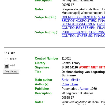
Description
48 pagina's : illustraties
00985-17
Notes
Stageverslag Anton de Kom Univ
Maatschappij Wetenschappen. Pu
Subjects (Dut.)
OVERHEIDSFINANCIEN
;
STA
BEGROTINGSPOLITIEK
;
FIN
BEGROTINGSNORMEN
;
OVE
CONTROLESYSTEMEN
;
FINA
Subjects (Eng.)
PUBLIC FINANCE
;
GOVERNME
CONTROL SYSTEMS
;
FINANC
15 / 312
Control Number
116026
select
Library
Central library
print
Signature
S BR 14116
WORDT NIET UIT
Title
De financiering van begroting
Suriname
Main author
Stolz, Mireille
Author(s)
Polak, Joan
Publisher
Paramaribo :
Auteur
, 1989
Description
28 pagina's : illustraties
00858-17
Notes
Werkverslag Anton de Kom Unive