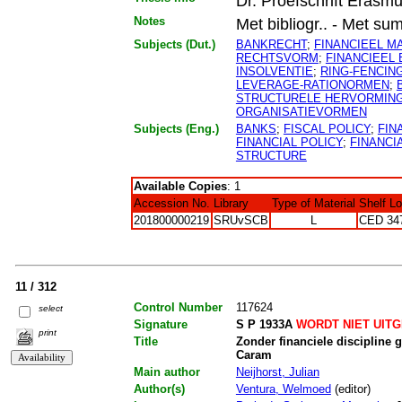
Dr. Proefschrift Erasmu
Notes
Met bibliogr.. - Met su
Subjects (Dut.)
BANKRECHT
;
FINANCIEEL 
RECHTSVORM
;
FINANCIEEL 
INSOLVENTIE
;
RING-FENCIN
LEVERAGE-RATIONORMEN
;
STRUCTURELE HERVORMIN
ORGANISATIEVORMEN
Subjects (Eng.)
BANKS
;
FISCAL POLICY
;
FIN
FINANCIAL POLICY
;
FINANCIA
STRUCTURE
Available Copies
: 1
Accession No.
Library
Type of Material
Shelf L
201800000219
SRUvSCB
L
CED 34
11 / 312
Control Number
117624
select
Signature
S P 1933A
WORDT NIET UIT
print
Title
Zonder financiele discipline
Caram
Main author
Neijhorst, Julian
Author(s)
Ventura, Welmoed
(editor)