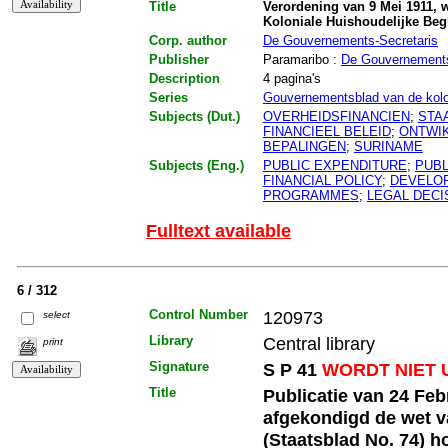
Title
Verordening van 9 Mei 1911, w
Koloniale Huishoudelijke Begr
Corp. author
De Gouvernements-Secretaris
Publisher
Paramaribo :
De Gouvernements
Description
4 pagina's
Series
Gouvernementsblad van de kol
Subjects (Dut.)
OVERHEIDSFINANCIEN
;
STA
FINANCIEEL BELEID
;
ONTWI
BEPALINGEN
;
SURINAME
Subjects (Eng.)
PUBLIC EXPENDITURE
;
PUBL
FINANCIAL POLICY
;
DEVELO
PROGRAMMES
;
LEGAL DECI
Fulltext available
6 / 312
Control Number
120973
select
Library
Central library
print
Signature
S P 41
WORDT NIET 
Title
Publicatie van 24 Feb
afgekondigd de wet v
(Staatsblad No. 74) h